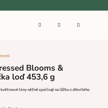
Hledat
Přihlášení
Nákupní
košík
nocení
essed Blooms &
čka loď 453,6 g
 květinové tóny něžně spočívají na lůžku z dřevitého