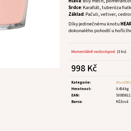
Hlava
: Bílý mech, pomerančov
Srdce
: Karafiát, tuberóza fial
Základ
: Pačuli, vetiver, cedr
Díky jedinečnému knotu
HEA
dokonalého pohodlí u hořícíh
Momentálně nedostupné
(3 ks)
998 Kč
Měrná
cena:
Kategorie
:
WoodWic
Hmotnost
:
0.454 kg
EAN
:
50385811
Barva
:
Růžová