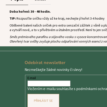
Doba hoření: 30 - 40 hodin.
TIP:
Rozpusťte svíčku vždy až ke kraji, nechejte jí hořet 3-4 hodiny
Oblíbené balení našich svíček pro extra senzační zážitek z vůně a p
a vytváří nové, a to v přívětivém a útulném prostředí. Není to jen sví
Směs prémiového parafínu a sójového vosku s vysoce koncentrovanými
Otevřený tvar svíčky zvyšuje plochu odpařování vonných esencí z vo
Z
á
Odebírat newsletter
p
Nezmeškejte žádné novinky či slevy!
a
t
E-mail
í
Vložením e-mailu souhlasíte s
podmínkami ochran
PŘIHLÁSIT SE