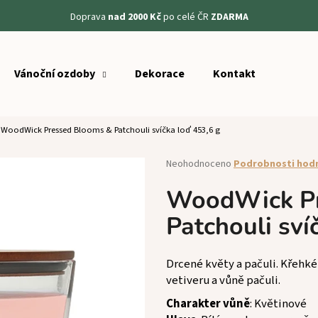
Doprava
nad 2000 Kč
po celé ČR
ZDARMA
Vánoční ozdoby
Dekorace
Kontakt
Co potřebujete najít?
WoodWick Pressed Blooms & Patchouli svíčka loď 453,6 g
HLEDAT
Průměrné
Neohodnoceno
Podrobnosti hod
hodnocení
produktu
WoodWick Pr
Doporučujeme
je
Patchouli sví
0,0
z
5
hvězdiček.
Drcené květy a pačuli. Křehké
vetiveru a vůně pačuli.
Charakter vůně
: Květinové