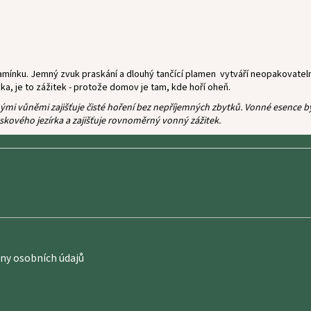
lamínku.
Jemný zvuk praskání a dlouhý tančící plamen vytváří neopakovate
čka, je to zážitek - protože domov je tam, kde hoří oheň.
 vůněmi zajišťuje čisté hoření bez nepříjemných zbytků. Vonné esence byly
skového jezírka a zajišťuje rovnoměrný vonný zážitek.
y osobních údajů