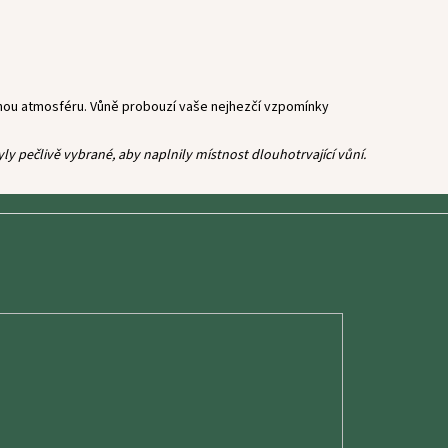
lnou atmosféru. Vůně probouzí vaše nejhezčí vzpomínky
 pečlivě vybrané, aby naplnily místnost dlouhotrvající vůní.