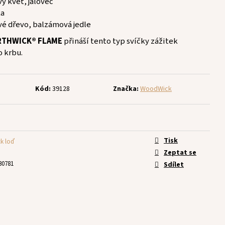
ý květ, jalovec
ka
ové dřevo, balzámová jedle
RTHWICK® FLAME
přináší tento typ svíčky zážitek
o krbu.
Kód:
39128
Značka:
WoodWick
Tisk
k loď
Zeptat se
30781
Sdílet