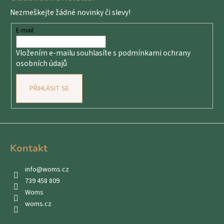
p
Nezmeškejte žádné novinky či slevy!
a
t
E-mail
í
Vložením e-mailu souhlasíte s
podmínkami ochrany
osobních údajů
PŘIHLÁSIT SE
Kontakt
info
@
woms.cz
739 458 809
Woms
woms.cz