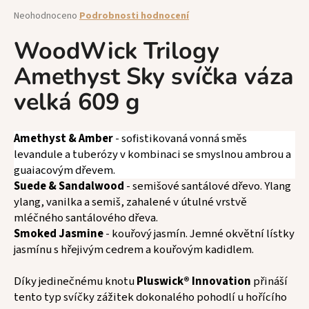
a
Průměrné
Neohodnoceno
Podrobnosti hodnocení
hodnocení
j
produktu
WoodWick Trilogy
í
je
t
Amethyst Sky svíčka váza
0,0
z
?
velká 609 g
5
hvězdiček.
Amethyst & Amber
- s
ofistikovaná vonná směs
levandule a tuberózy v kombinaci se smyslnou ambrou a
HLEDAT
guaiacovým dřevem.
Suede & Sandalwood
- s
emišové santálové dřevo. Ylang
ylang, vanilka a semiš, zahalené v útulné vrstvě
mléčného santálového dřeva.
D
Smoked Jasmine
- k
ouřový jasmín. Jemné okvětní lístky
o
p
jasmínu s hřejivým cedrem a kouřovým kadidlem
.
o
r
Díky jedinečnému knotu
Pluswick® Innovation
přináší
u
tento typ svíčky zážitek dokonalého pohodlí u hořícího