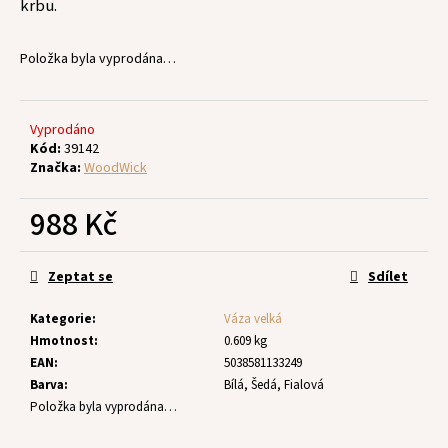
č
krbu.
u
j
Položka byla vyprodána…
e
m
e
Vyprodáno
Kód:
39142
Značka:
WoodWick
988 Kč
Měrná
cena:
Zeptat se
Sdílet
Kategorie
:
Váza velká
Hmotnost
:
0.609 kg
EAN
:
5038581133249
Barva
:
Bílá, Šedá, Fialová
Položka byla vyprodána…