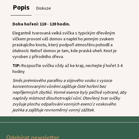
Popis
Diskuze
Doba hoření: 110 - 120 hodin.
Elegantně tvarovaná velká svíčka s typickým dřevěným
víčkem provoní váš domov a naplní ho jemným zvukem
praskajícího knotu, který podpoří atmosféru pohodlí a
útulnosti. Neboť domov je tam, kde praská oheň. Knot je
vyroben z přírodního dřeva.
TIP:
Rozpusťte svíčku vždy až ke kraji, nechejte jí hořet 3-4
hodiny
Směs prémiového parafínu a sójového vosku s vysoce
koncentrovanými vůněmi zajišťuje čisté hoření bez
nepříjemných zbytků. Vonné esence byly pečlivě vybrané, aby
naplnily místnost dlouhotrvající vůní. Otevřený tvar svíčky
zvyšuje plochu odpařování vonných esencí z voskového
jezírka a zajišťuje rovnoměrný vonný zážitek.
Z
á
Odebírat newsletter