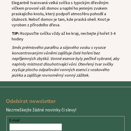
Elegantně tvarovaná velká svíčka s typickým dřevěným
víčkem provoní váš domov a naplní ho jemným zvukem
praskajícího knotu, který podpoří atmosféru pohodlí a
útulnosti. Neboť domov je tam, kde praská oheň. Knot je
vyroben z přírodního dřeva.
TIP:
Rozpusťte svíčku vždy až ke kraji, nechejte jí hořet 3-4
hodiny
Směs prémiového parafínu a sójového vosku s vysoce
koncentrovanými vůněmi zajišťuje čisté hoření bez
nepříjemných zbytků. Vonné esence byly pečlivě vybrané, aby
naplnily místnost dlouhotrvající vůní. Otevřený tvar svíčky
zvyšuje plochu odpařování vonných esencí z voskového
jezírka a zajišťuje rovnoměrný vonný zážitek.
Z
á
Odebírat newsletter
p
Nezmeškejte žádné novinky či slevy!
a
t
E-mail
í