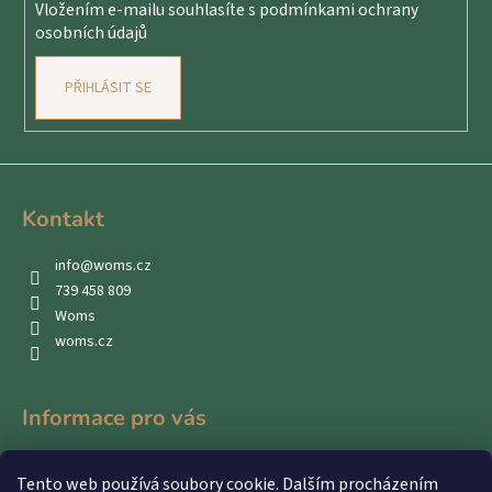
Vložením e-mailu souhlasíte s
podmínkami ochrany
osobních údajů
PŘIHLÁSIT SE
Kontakt
info
@
woms.cz
739 458 809
Woms
woms.cz
Informace pro vás
Kontakty
Tento web používá soubory cookie. Dalším procházením
Obchodní podmínky