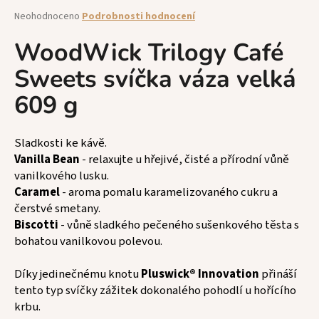
a
Průměrné
Neohodnoceno
Podrobnosti hodnocení
hodnocení
j
produktu
WoodWick Trilogy Café
í
je
t
Sweets svíčka váza velká
0,0
z
?
609 g
5
hvězdiček.
Sladkosti ke kávě.
Vanilla Bean
- relaxujte u hřejivé, čisté a přírodní vůně
HLEDAT
vanilkového lusku.
Caramel
- aroma pomalu karamelizovaného cukru a
čerstvé smetany.
Biscotti
- vůně sladkého pečeného sušenkového těsta s
D
bohatou vanilkovou polevou.
o
p
o
Díky jedinečnému knotu
Pluswick® Innovation
přináší
r
tento typ svíčky zážitek dokonalého pohodlí u hořícího
u
krbu.