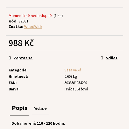
č
u
j
Momentálně nedostupné
(1 ks)
e
Kód:
32031
m
Značka:
WoodWick
e
988 Kč
Měrná
cena:
Zeptat se
Sdílet
Kategorie
:
Váza velká
Hmotnost
:
0.609 kg
EAN
:
5038581054230
Barva
:
Hnědá, Béžová
Popis
Diskuze
Doba hoření: 110 - 120 hodin.