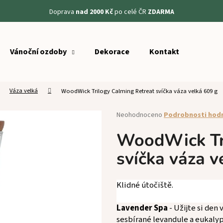
Doprava
nad 2000 Kč
po celé ČR
ZDARMA
Vánoční ozdoby
Dekorace
Kontakt
Co potřebujete najít?
Váza velká
WoodWick Trilogy Calming Retreat svíčka váza velká 609 g
HLEDAT
Průměrné
Neohodnoceno
Podrobnosti hod
hodnocení
produktu
WoodWick Tri
Doporučujeme
je
svíčka váza v
0,0
z
5
hvězdiček.
Klidné útočiště.
Lavender Spa
- Užijte si den 
sesbírané levandule a eukalyp