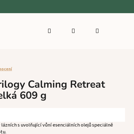
Hledat
Přihlášení
Nákupní
košík
nocení
logy Calming Retreat
elká 609 g
v lázních s uvolňující vůní esenciálních olejů speciálně
tu.