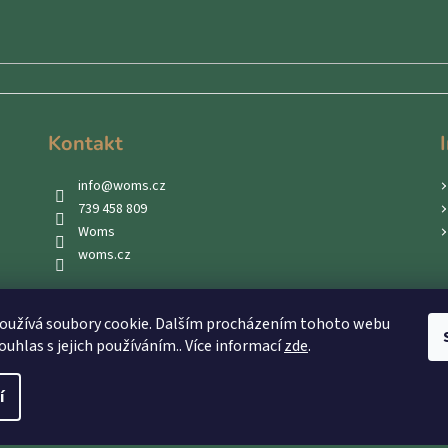
Kontakt
info
@
woms.cz
739 458 809
Woms
woms.cz
oužívá soubory cookie. Dalším procházením tohoto webu
ouhlas s jejich používáním.. Více informací
zde
.
í