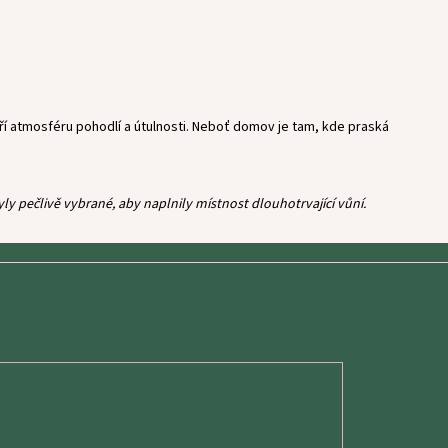
í atmosféru pohodlí a útulnosti. Neboť domov je tam, kde praská
 pečlivě vybrané, aby naplnily místnost dlouhotrvající vůní.