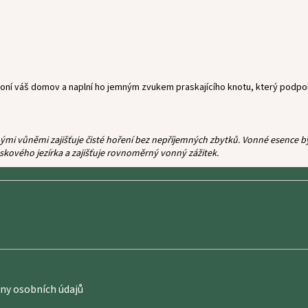
ní váš domov a naplní ho jemným zvukem praskajícího knotu, který podpoř
 vůněmi zajišťuje čisté hoření bez nepříjemných zbytků. Vonné esence byly
skového jezírka a zajišťuje rovnoměrný vonný zážitek.
y osobních údajů