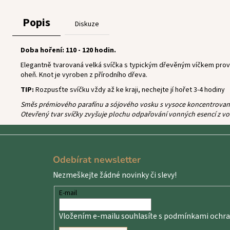
Popis
Diskuze
Doba hoření: 110 - 120 hodin.
Elegantně tvarovaná velká svíčka s typickým dřevěným víčkem provo
oheň. Knot je vyroben z přírodního dřeva.
TIP:
Rozpusťte svíčku vždy až ke kraji, nechejte jí hořet 3-4 hodiny
Směs prémiového parafínu a sójového vosku s vysoce koncentrovanými
Otevřený tvar svíčky zvyšuje plochu odpařování vonných esencí z vo
Z
á
Odebírat newsletter
p
Nezmeškejte žádné novinky či slevy!
a
t
E-mail
í
Vložením e-mailu souhlasíte s
podmínkami ochran