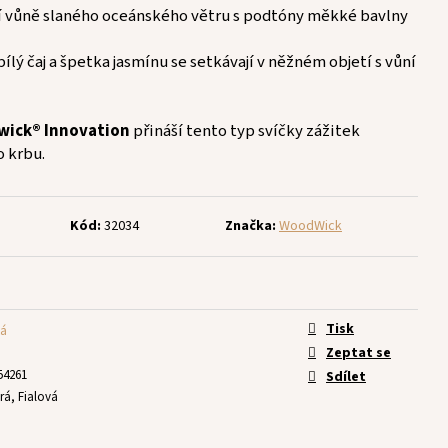
í vůně slaného oceánského větru s podtóny měkké bavlny
 bílý čaj a špetka jasmínu se setkávají v něžném objetí s vůní
wick® Innovation
přináší tento typ svíčky zážitek
o krbu.
Kód:
32034
Značka:
WoodWick
Tisk
ká
Zeptat se
54261
Sdílet
rá, Fialová