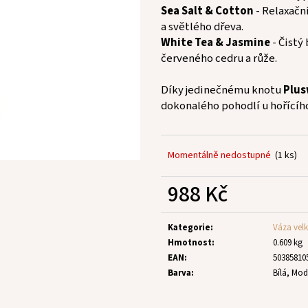
Sea Salt & Cotton
- Relaxačn
a světlého dřeva.
White Tea & Jasmine
- Čistý
červeného cedru a růže.
Díky jedinečnému knotu
Plus
dokonalého pohodlí u hořícíh
Momentálně nedostupné
(1 ks)
988 Kč
Měrná
cena:
Kategorie
:
Váza vel
Hmotnost
:
0.609 kg
EAN
:
50385810
Barva
:
Bílá, Mod