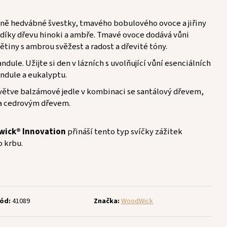
ůně hedvábné švestky, tmavého bobulového ovoce a jiřiny
íky dřevu hinoki a ambře. Tmavé ovoce dodává vůni
ětiny s ambrou svěžest a radost a dřevité tóny.
ndule. Užijte si den v lázních s uvolňující vůní esenciálních
andule a eukalyptu.
í větve balzámové jedle v kombinaci se santálový dřevem,
 cedrovým dřevem.
wick® Innovation
přináší tento typ svíčky zážitek
o krbu.
ód:
41089
Značka:
WoodWick