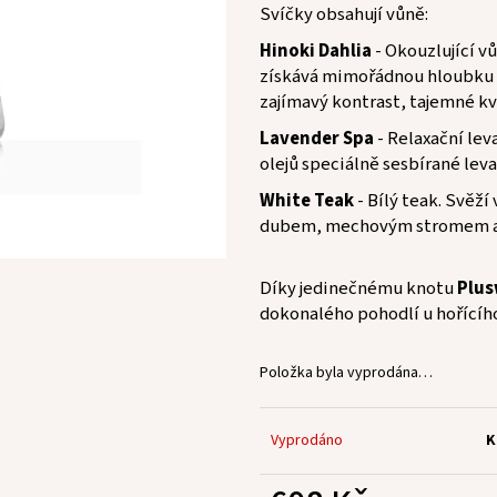
Svíčky obsahují vůně:
Hinoki Dahlia
- Okouzlující v
získává mimořádnou hloubku d
zajímavý kontrast, tajemné kv
Lavender Spa
- Relaxační leva
olejů speciálně sesbírané lev
White Teak
- Bílý teak. Svěž
dubem, mechovým stromem a
Díky jedinečnému knotu
Plus
dokonalého pohodlí u hořícíh
Položka byla vyprodána…
Vyprodáno
K