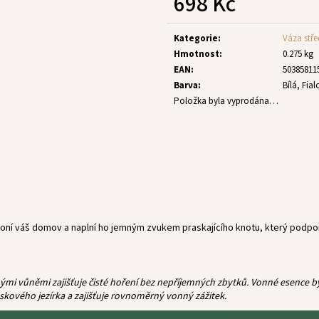
698 Kč
Měrná
cena:
Kategorie
:
Váza stře
Hmotnost
:
0.275 kg
EAN
:
50385811
Barva
:
Bílá, Fi
Položka byla vyprodána…
ní váš domov a naplní ho jemným zvukem praskajícího knotu, který podpoř
 vůněmi zajišťuje čisté hoření bez nepříjemných zbytků. Vonné esence byly
skového jezírka a zajišťuje rovnoměrný vonný zážitek.