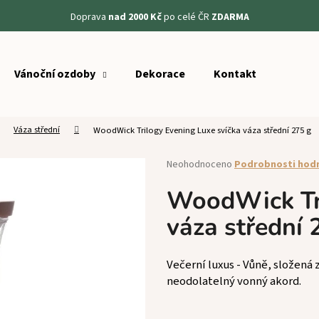
Doprava
nad 2000 Kč
po celé ČR
ZDARMA
Vánoční ozdoby
Dekorace
Kontakt
Co potřebujete najít?
Váza střední
WoodWick Trilogy Evening Luxe svíčka váza střední 275 g
HLEDAT
Průměrné
Neohodnoceno
Podrobnosti hod
hodnocení
produktu
WoodWick Tri
Doporučujeme
je
váza střední 
0,0
z
5
hvězdiček.
Večerní luxus - Vůně, složená z
neodolatelný vonný akord.