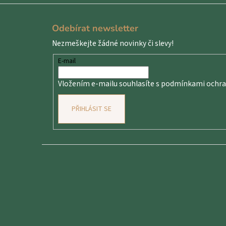
Z
á
Odebírat newsletter
p
Nezmeškejte žádné novinky či slevy!
a
t
E-mail
í
Vložením e-mailu souhlasíte s
podmínkami ochran
PŘIHLÁSIT SE