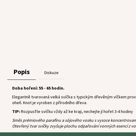
Popis
Diskuze
Doba hoření: 55 - 65 hodin.
Elegantně tvarovaná velká svíčka s typickým dřevěným víčkem provo
oheň. Knot je vyroben z přírodního dřeva.
TIP:
Rozpusťte svíčku vždy až ke kraji, nechejte jí hořet 3-4 hodiny
Směs prémiového parafínu a sójového vosku s vysoce koncentrovanými
Otevřený tvar svíčky zvyšuje plochu odpařování vonných esencí z vo