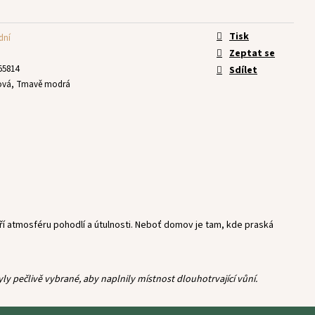
Tisk
dní
Zeptat se
55814
Sdílet
alová, Tmavě modrá
í atmosféru pohodlí a útulnosti. Neboť domov je tam, kde praská
 pečlivě vybrané, aby naplnily místnost dlouhotrvající vůní.