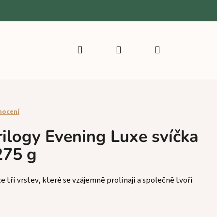
Hledat
Přihlášení
Nákupní
košík
nocení
logy Evening Luxe svíčka
275 g
e tří vrstev, které se vzájemně prolínají a společně tvoří