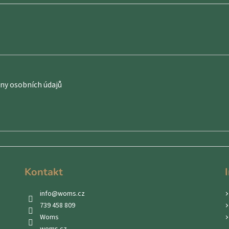
y osobních údajů
Kontakt
info
@
woms.cz
739 458 809
Woms
woms.cz