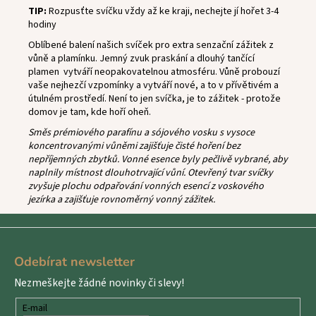
TIP:
Rozpusťte svíčku vždy až ke kraji, nechejte jí hořet 3-4
hodiny
Oblíbené balení našich svíček pro extra senzační zážitek z
vůně a plamínku.
Jemný zvuk praskání a dlouhý tančící
plamen vytváří neopakovatelnou atmosféru. Vůně probouzí
vaše nejhezčí vzpomínky a vytváří nové, a to v přívětivém a
útulném prostředí. Není to jen svíčka, je to zážitek - protože
domov je tam, kde hoří oheň.
Směs prémiového parafínu a sójového vosku s vysoce
koncentrovanými vůněmi zajišťuje čisté hoření bez
nepříjemných zbytků. Vonné esence byly pečlivě vybrané, aby
naplnily místnost dlouhotrvající vůní. Otevřený tvar svíčky
zvyšuje plochu odpařování vonných esencí z voskového
jezírka a zajišťuje rovnoměrný vonný zážitek.
Z
á
Odebírat newsletter
p
Nezmeškejte žádné novinky či slevy!
a
t
E-mail