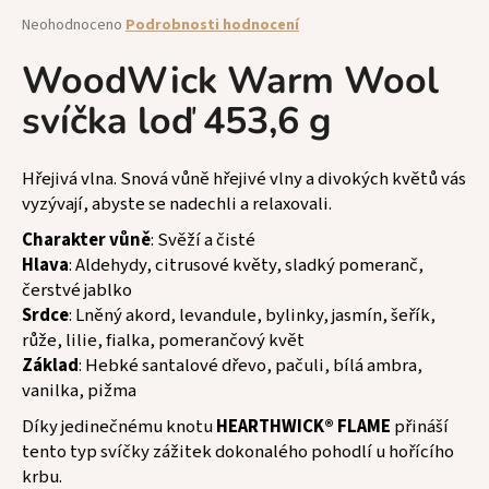
a
Průměrné
Neohodnoceno
Podrobnosti hodnocení
hodnocení
j
produktu
WoodWick Warm Wool
í
je
t
svíčka loď 453,6 g
0,0
z
?
5
hvězdiček.
Hřejivá vlna. Snová vůně hřejivé vlny a divokých květů vás
vyzývají, abyste se nadechli a relaxovali.
Charakter vůně
: Svěží a čisté
HLEDAT
Hlava
: Aldehydy, citrusové květy, sladký pomeranč,
čerstvé jablko
Srdce
: Lněný akord, levandule, bylinky, jasmín, šeřík,
růže, lilie, fialka, pomerančový květ
D
Základ
: Hebké santalové dřevo, pačuli, bílá ambra,
o
vanilka, pižma
p
o
Díky jedinečnému knotu
HEARTHWICK® FLAME
přináší
r
tento typ svíčky zážitek dokonalého pohodlí u hořícího
u
krbu.