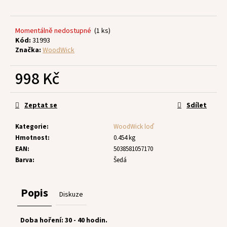
č
u
j
Momentálně nedostupné
(1 ks)
e
Kód:
31993
m
Značka:
WoodWick
e
998 Kč
Měrná
cena:
Zeptat se
Sdílet
Kategorie
:
WoodWick loď
Hmotnost
:
0.454 kg
EAN
:
5038581057170
Barva
:
Šedá
Popis
Diskuze
Doba hoření: 30 - 40 hodin.