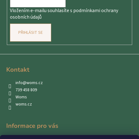
í
Vložením e-mailu souhlasíte s
podmínkami ochrany
osobních údajů
PŘIHLÁSIT SE
Kontakt
info
@
woms.cz
739 458 809
Woms
woms.cz
Informace pro vás