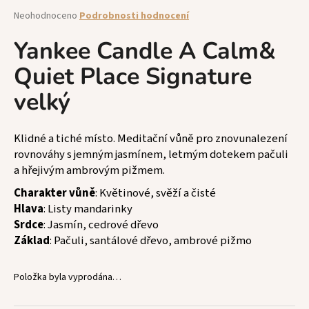
a
Průměrné
Neohodnoceno
Podrobnosti hodnocení
hodnocení
j
produktu
Yankee Candle A Calm&
í
je
t
Quiet Place Signature
0,0
z
?
velký
5
hvězdiček.
Klidné a tiché místo. Meditační vůně pro znovunalezení
rovnováhy s jemným jasmínem, letmým dotekem pačuli
HLEDAT
a hřejivým ambrovým pižmem.
Charakter vůně
: Květinové, svěží a čisté
Hlava
: Listy mandarinky
D
Srdce
: Jasmín, cedrové dřevo
o
Základ
: Pačuli, santálové dřevo, ambrové pižmo
p
o
Položka byla vyprodána…
r
u