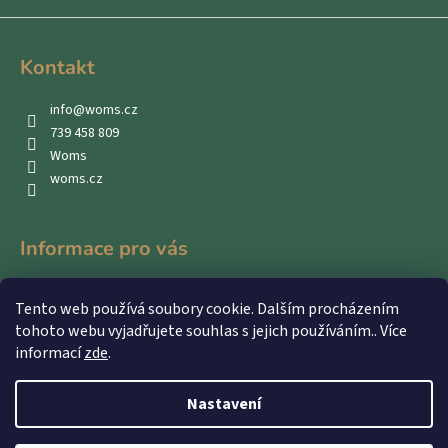
Kontakt
info
@
woms.cz
739 458 809
Woms
woms.cz
Informace pro vás
Kontakty
Tento web používá soubory cookie. Dalším procházením
Obchodní podmínky
tohoto webu vyjadřujete souhlas s jejich používáním.. Více
Podmínky ochrany osobních údajů
informací
zde
.
Nastavení
Vytvořil Shoptet