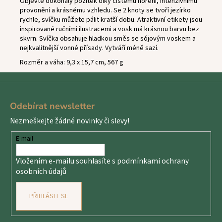
Objevte dokonalý požitek díky čistému hoření, intenzivnímu
provonění a krásnému vzhledu. Se 2 knoty se tvoří jezírko
rychle, svíčku můžete pálit kratší dobu. Atraktivní etikety jsou
inspirované ručními ilustracemi a vosk má krásnou barvu bez
skvrn. Svíčka obsahuje hladkou směs se sójovým voskem a
nejkvalitnější vonné přísady. Vytváří méně sazí.
Rozměr a váha: 9,3 x 15,7 cm, 567 g
Z
á
Odebírat newsletter
p
Nezmeškejte žádné novinky či slevy!
a
t
E-mail
í
Vložením e-mailu souhlasíte s
podmínkami ochrany
osobních údajů
PŘIHLÁSIT SE