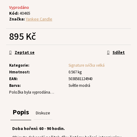
č
u
Vyprodáno
j
Kód:
40465
Značka:
Yankee Candle
e
m
895 Kč
e
Měrná
cena:
Zeptat se
Sdílet
Kategorie
:
Signature svíčka velká
Hmotnost
:
0.567 kg
EAN
:
5038581124940
Barva
:
Světle modrá
Položka byla vyprodána…
Popis
Diskuze
Doba hoření: 60 - 90 hodin.