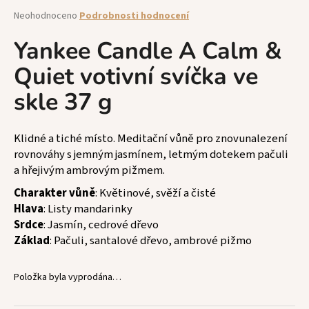
a
Průměrné
Neohodnoceno
Podrobnosti hodnocení
hodnocení
j
produktu
Yankee Candle A Calm &
í
je
t
Quiet votivní svíčka ve
0,0
z
?
skle 37 g
5
hvězdiček.
Klidné a tiché místo. Meditační vůně pro znovunalezení
rovnováhy s jemným jasmínem, letmým dotekem pačuli
HLEDAT
a hřejivým ambrovým pižmem.
Charakter vůně
: Květinové, svěží a čisté
Hlava
: Listy mandarinky
D
Srdce
: Jasmín, cedrové dřevo
o
Základ
: Pačuli, santalové dřevo, ambrové pižmo
p
o
Položka byla vyprodána…
r
u