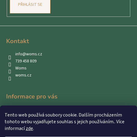
PŘIHLÁSIT SE
Kontakt
info
@
woms.cz
739 458 809
Woms
woms.cz
Informace pro vás
Kontakty
Tento web používá soubory cookie. Dalším procházením
Obchodní podmínky
tohoto webu vyjadřujete souhlas s jejich používáním.. Více
Podmínky ochrany osobních údajů
informací
zde
.