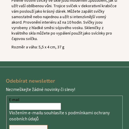
Plněné votivní svíčky ve skle jsou moderním způsobem, jak si
užít vaší oblíbenou vůni. Trojice svíček v dekorativní krabičce
vám poslouží jako krásný dárek. Můžete zapálit svíčky
samostatně nebo najednou a užít si intenzívnější vonný
akord. Provonění interiéru až na 10 hodin. Svíčky jsou
vyrobeny z hladké směsi sójového vosku. Skleničky z
kvalitního skla můžete po vypálení použít jako svícínky pro
čajovou svíčku.
Rozměr a váha: 5,5 x 4 cm, 37 g
Z
á
Odebírat newsletter
p
Nezmeškejte žádné novinky či slevy!
a
t
E-mail
í
Vložením e-mailu souhlasíte s
podmínkami ochrany
osobních údajů