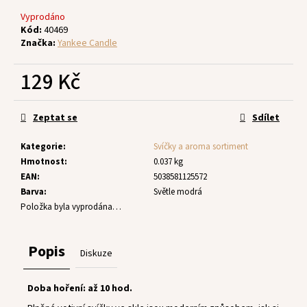
č
u
Vyprodáno
j
Kód:
40469
Značka:
Yankee Candle
e
m
129 Kč
e
Měrná
cena:
Zeptat se
Sdílet
Kategorie
:
Svíčky a aroma sortiment
Hmotnost
:
0.037 kg
EAN
:
5038581125572
Barva
:
Světle modrá
Položka byla vyprodána…
Popis
Diskuze
Doba hoření: až 10 hod.