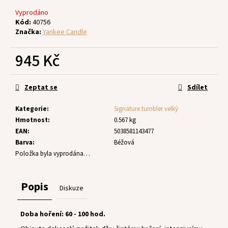
č
u
Vyprodáno
j
Kód:
40756
Značka:
Yankee Candle
e
m
945 Kč
e
Měrná
cena:
Zeptat se
Sdílet
Kategorie
:
Signature tumbler velký
Hmotnost
:
0.567 kg
EAN
:
5038581143477
Barva
:
Béžová
Položka byla vyprodána…
Popis
Diskuze
Doba hoření: 60 - 100 hod.