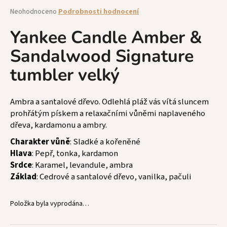
a
Průměrné
Neohodnoceno
Podrobnosti hodnocení
hodnocení
j
produktu
Yankee Candle Amber &
í
je
t
Sandalwood Signature
0,0
z
?
tumbler velký
5
hvězdiček.
Ambra a santalové dřevo. Odlehlá pláž vás vítá sluncem
prohřátým pískem a relaxačními vůněmi naplaveného
HLEDAT
dřeva, kardamonu a ambry.
Charakter vůně
: Sladké a kořeněné
Hlava
: Pepř, tonka, kardamon
D
Srdce
: Karamel, levandule, ambra
o
Základ
: Cedrové a santalové dřevo, vanilka, pačuli
p
o
Položka byla vyprodána…
r
u