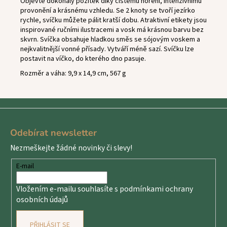
Objevte dokonalý požitek díky čistému hoření, intenzivnímu
provonění a krásnému vzhledu. Se 2 knoty se tvoří jezírko
rychle, svíčku můžete pálit kratší dobu. Atraktivní etikety jsou
inspirované ručními ilustracemi a vosk má krásnou barvu bez
skvrn. Svíčka obsahuje hladkou směs se sójovým voskem a
nejkvalitnější vonné přísady. Vytváří méně sazí. Svíčku lze
postavit na víčko, do kterého dno pasuje.
Rozměr a váha: 9,9 x 14,9 cm, 567 g
Z
á
Odebírat newsletter
p
Nezmeškejte žádné novinky či slevy!
a
t
E-mail
í
Vložením e-mailu souhlasíte s
podmínkami ochrany
osobních údajů
PŘIHLÁSIT SE