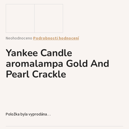
a
j
í
t
?
Průměrné
Neohodnoceno
Podrobnosti hodnocení
hodnocení
produktu
Yankee Candle
je
aromalampa Gold And
0,0
z
HLEDAT
Pearl Crackle
5
hvězdiček.
D
o
p
o
Položka byla vyprodána…
r
u