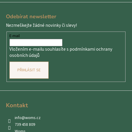
Z
á
Odebírat newsletter
p
Nezmeškejte žádné novinky či slevy!
a
t
E-mail
í
Vložením e-mailu souhlasíte s
podmínkami ochrany
osobních údajů
PŘIHLÁSIT SE
Kontakt
info
@
woms.cz
739 458 809
Woms