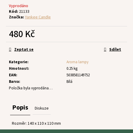
č
Vyprodáno
u
Kód:
21133
j
Značka:
Yankee Candle
e
m
480 Kč
e
Měrná
cena:
Zeptat se
Sdílet
Kategorie
:
Aroma lampy
Hmotnost
:
0.25 kg
EAN
:
5038581149752
Barva
:
Bílá
Položka byla vyprodána…
Popis
Diskuze
Rozměr: 140 x 110 x 110 mm