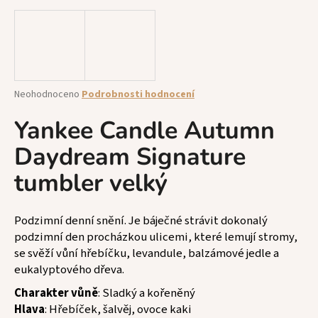
a
j
í
t
?
Průměrné
Neohodnoceno
Podrobnosti hodnocení
hodnocení
produktu
Yankee Candle Autumn
je
Daydream Signature
0,0
z
HLEDAT
tumbler velký
5
hvězdiček.
Podzimní denní snění. Je báječné strávit dokonalý
D
podzimní den procházkou ulicemi, které lemují stromy,
o
se svěží vůní hřebíčku, levandule, balzámové jedle a
p
eukalyptového dřeva.
o
r
Charakter vůně
: Sladký a kořeněný
u
Hlava
: Hřebíček, šalvěj, ovoce kaki