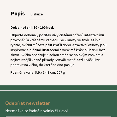
Popis
Diskuze
Doba hoření: 60 - 100 hod.
Objevte dokonalý požitek díky čistému hoření, intenzivnímu
provonění a krásnému vzhledu. Se 2 knoty se tvoří jezírko
rychle, svíčku můžete pálit kratší dobu. Atraktivní etikety jsou
inspirované ručními ilustracemi a vosk má krásnou barvu bez
skvrn. Svíčka obsahuje hladkou směs se sójovým voskem a
nejkvalitnější vonné přísady. Vytváří méně sazí. Svíčku lze
postavit na víčko, do kterého dno pasuje.
Rozměr a váha: 9,9 x 14,9 cm, 567 g
Z
á
Odebírat newsletter
p
Nezmeškejte žádné novinky či slevy!
a