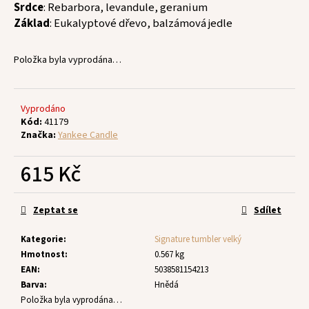
č
Srdce
: Rebarbora, levandule, geranium
u
Základ
: Eukalyptové dřevo, balzámová jedle
j
e
Položka byla vyprodána…
m
e
Vyprodáno
Kód:
41179
Značka:
Yankee Candle
615 Kč
Měrná
cena:
Zeptat se
Sdílet
Kategorie
:
Signature tumbler velký
Hmotnost
:
0.567 kg
EAN
:
5038581154213
Barva
:
Hnědá
Položka byla vyprodána…