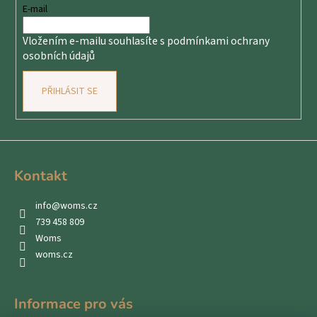
t
E-mail
í
Vložením e-mailu souhlasíte s
podmínkami ochrany
osobních údajů
PŘIHLÁSIT SE
Kontakt
info
@
woms.cz
739 458 809
Woms
woms.cz
Informace pro vás