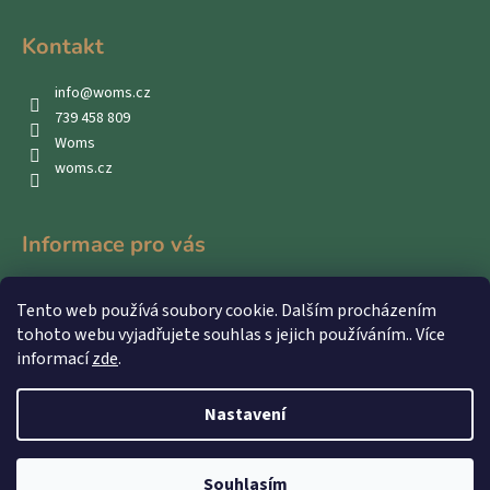
Kontakt
info
@
woms.cz
739 458 809
Woms
woms.cz
Informace pro vás
Kontakty
Tento web používá soubory cookie. Dalším procházením
Obchodní podmínky
tohoto webu vyjadřujete souhlas s jejich používáním.. Více
Podmínky ochrany osobních údajů
informací
zde
.
Nastavení
Vytvořil Shoptet
Souhlasím
Copyright 2026
WOMS
. Všechna práva vyhrazena.