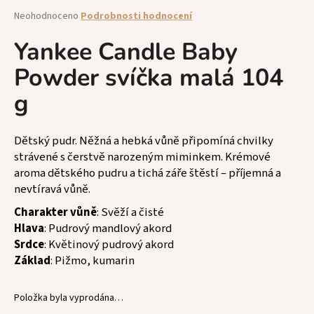
a
Průměrné
Neohodnoceno
Podrobnosti hodnocení
hodnocení
j
produktu
Yankee Candle Baby
í
je
t
Powder svíčka malá 104
0,0
z
?
g
5
hvězdiček.
Dětský pudr. Něžná a hebká vůně připomíná chvilky
strávené s čerstvě narozeným miminkem. Krémové
HLEDAT
aroma dětského pudru a tichá záře štěstí – příjemná a
nevtíravá vůně.
Charakter vůně
: Svěží a čisté
D
Hlava
: Pudrový mandlový akord
o
Srdce
: Květinový pudrový akord
p
Základ
: Pižmo, kumarin
o
r
Položka byla vyprodána…
u