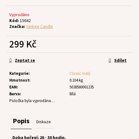
č
u
j
Vyprodáno
e
Kód:
15642
Značka:
Yankee Candle
m
e
299 Kč
Měrná
cena:
Zeptat se
Sdílet
Kategorie
:
Classic malý
Hmotnost
:
0.104 kg
EAN
:
5038580001235
Barva
:
Bílá
Položka byla vyprodána…
Popis
Diskuze
Doba hoření: 20 - 30 hodin.