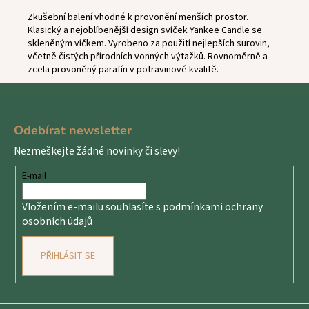
Zkušební balení vhodné k provonění menších prostor.
Klasický a nejoblíbenější design svíček Yankee Candle se
skleněným víčkem. Vyrobeno za použití nejlepších surovin,
včetně čistých přírodních vonných výtažků. Rovnoměrně a
zcela provoněný parafín v potravinové kvalitě.
Z
á
Odebírat newsletter
p
Nezmeškejte žádné novinky či slevy!
a
t
E-mail
í
Vložením e-mailu souhlasíte s
podmínkami ochrany
osobních údajů
PŘIHLÁSIT SE