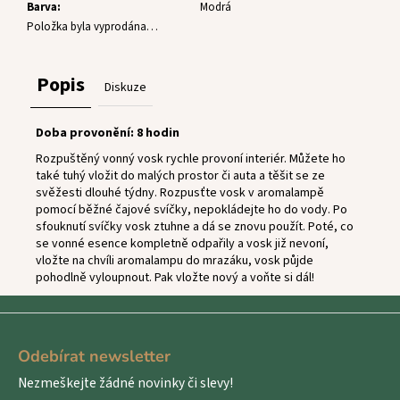
Barva
:
Modrá
Položka byla vyprodána…
Popis
Diskuze
Doba provonění: 8 hodin
Rozpuštěný vonný vosk rychle provoní interiér. Můžete ho
také tuhý vložit do malých prostor či auta a těšit se ze
svěžesti dlouhé týdny. Rozpusťte vosk v aromalampě
pomocí běžné čajové svíčky, nepokládejte ho do vody. Po
sfouknutí svíčky vosk ztuhne a dá se znovu použít. Poté, co
se vonné esence kompletně odpařily a vosk již nevoní,
vložte na chvíli aromalampu do mrazáku, vosk půjde
pohodlně vyloupnout. Pak vložte nový a voňte si dál!
Z
á
Odebírat newsletter
p
Nezmeškejte žádné novinky či slevy!
a