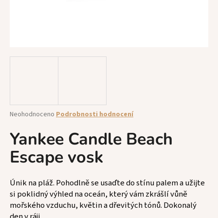
a
j
í
t
?
HLEDAT
Průměrné
Neohodnoceno
Podrobnosti hodnocení
hodnocení
produktu
Yankee Candle Beach
je
Escape vosk
0,0
D
z
o
5
p
hvězdiček.
Únik na pláž. Pohodlně se usaďte do stínu palem a užijte
o
si poklidný výhled na oceán, který vám zkrášlí vůně
r
mořského vzduchu, květin a dřevitých tónů. Dokonalý
u
den v ráji.