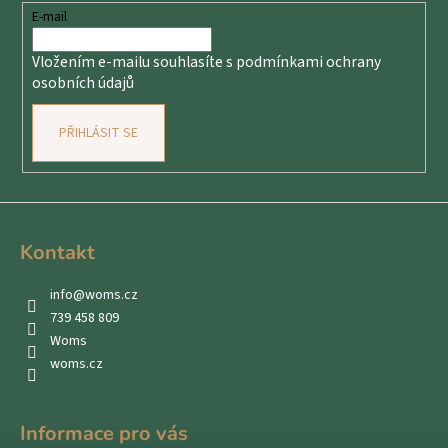
t
E-mail
í
Vložením e-mailu souhlasíte s
podmínkami ochrany
osobních údajů
PŘIHLÁSIT SE
Kontakt
info
@
woms.cz
739 458 809
Woms
woms.cz
Informace pro vás