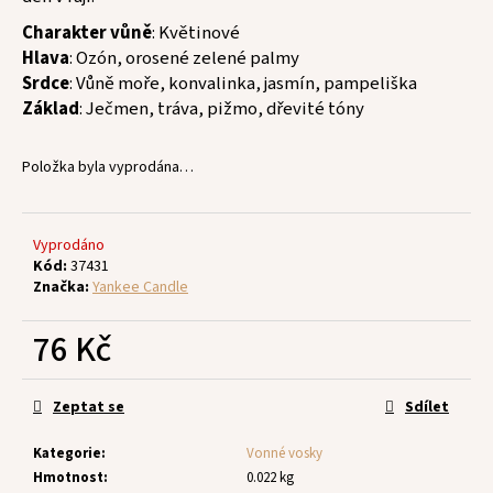
č
u
Charakter vůně
: Květinové
j
Hlava
: Ozón, orosené zelené palmy
e
Srdce
: Vůně moře, konvalinka, jasmín, pampeliška
m
Základ
: Ječmen, tráva, pižmo, dřevité tóny
e
Položka byla vyprodána…
Vyprodáno
Kód:
37431
Značka:
Yankee Candle
76 Kč
Měrná
cena:
Zeptat se
Sdílet
Kategorie
:
Vonné vosky
Hmotnost
:
0.022 kg