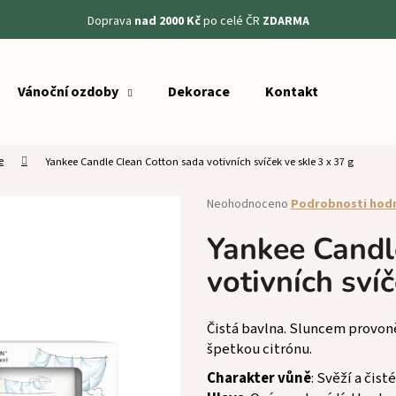
Doprava
nad 2000 Kč
po celé ČR
ZDARMA
Vánoční ozdoby
Dekorace
Kontakt
Co potřebujete najít?
e
Yankee Candle Clean Cotton sada votivních svíček ve skle 3 x 37 g
HLEDAT
Průměrné
Neohodnoceno
Podrobnosti hod
hodnocení
produktu
Yankee Candl
Doporučujeme
je
votivních svíč
0,0
z
5
hvězdiček.
Čistá bavlna. Sluncem provon
špetkou citrónu.
Charakter vůně
: Svěží a čisté