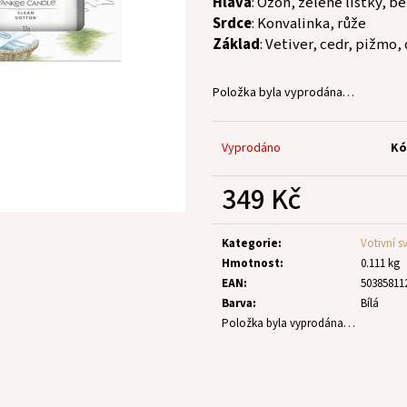
Hlava
: Ozón, zelené lístky, 
Srdce
: Konvalinka, růže
Základ
: Vetiver, cedr, pižmo,
Položka byla vyprodána…
Vyprodáno
Kó
349 Kč
Měrná
cena:
Kategorie
:
Votivní sv
Hmotnost
:
0.111 kg
EAN
:
50385811
Barva
:
Bílá
Položka byla vyprodána…