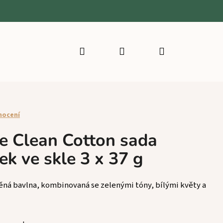
Hledat
Přihlášení
Nákupní
košík
nocení
e Clean Cotton sada
ek ve skle 3 x 37 g
ěná bavlna, kombinovaná se zelenými tóny, bílými květy a