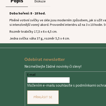
Popis
Diskuze
Doba hoření: 8 - 10 hod.
Plněné votivní svíčky ve skle jsou moderním způsobem, jak si užít v
si intenzívnější vonný akord. Provonění interiéru až na 3 x 10 hodin.
Rozměr krabičky 17,5 x 6 x 4,5 cm.
Jedna svíčka: váha 37 g, rozměr 5,5 x 4 cm.
Z
á
Odebírat newsletter
p
Nezmeškejte žádné novinky či slevy!
a
t
E-mail
í
Vložením e-mailu souhlasíte s
podmínkami ochran
PŘIHLÁSIT SE