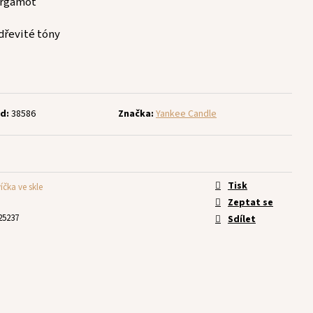
bergamot
 dřevité tóny
d:
38586
Značka:
Yankee Candle
Tisk
íčka ve skle
Zeptat se
25237
Sdílet