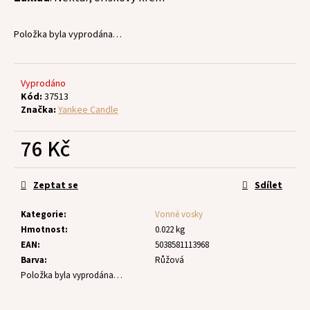
č
u
j
Položka byla vyprodána…
e
m
e
Vyprodáno
Kód:
37513
Značka:
Yankee Candle
76 Kč
Měrná
cena:
Zeptat se
Sdílet
Kategorie
:
Vonné vosky
Hmotnost
:
0.022 kg
EAN
:
5038581113968
Barva
:
Růžová
Položka byla vyprodána…