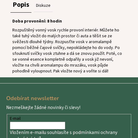
Popis
Diskuze
Doba provonění: 8 hodin
Rozpuštěný vonný vosk rychle provoní interiér. Můžete ho
také tuhý vložit do malých prostor či auta a těšit se ze
svěžesti dlouhé týdny. Rozpusťte vosk v aromalampě
pomocí běžné čajové svíčky, nepokládejte ho do vody. Po
sfouknutí svíčky vosk ztuhne a dá se znovu použít. Poté, co
se vonné esence kompletně odpařily a vosk již nevoní,
vložte na chvíli aromalampu do mrazáku, vosk půjde
pohodlně vyloupnout. Pak vložte nový a voňte si dál!
Z
á
Odebírat newsletter
p
Nezmeškejte žádné novinky či slevy!
a
t
E-mail
í
Vložením e-mailu souhlasíte s
podmínkami ochrany