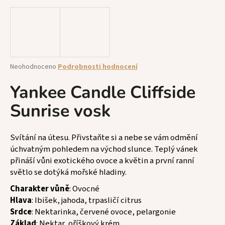
a
j
í
t
?
Průměrné
Neohodnoceno
Podrobnosti hodnocení
hodnocení
produktu
Yankee Candle Cliffside
je
Sunrise vosk
0,0
z
HLEDAT
5
hvězdiček.
Svítání na útesu. Přivstaňte si a nebe se vám odmění
úchvatným pohledem na východ slunce. Teplý vánek
D
přináší vůni exotického ovoce a květin a první ranní
o
světlo se dotýká mořské hladiny.
p
Charakter vůně
: Ovocné
o
Hlava
: Ibišek, jahoda, trpasličí citrus
r
Srdce
: Nektarinka, červené ovoce, pelargonie
u
Základ
: Nektar, oříškový krém