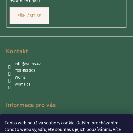
osobních údajů
PŘIHLÁSIT SE
Kontakt
info
@
woms.cz
739 458 809
Woms
woms.cz
Informace pro vás
Kontakty
Tento web používá soubory cookie. Dalším procházením
Obchodní podmínky
tohoto webu vyjadřujete souhlas s jejich používáním.. Více
Podmínky ochrany osobních údajů