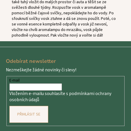
také tuhý vložit do malých prostor či auta a těšit se ze
svěžesti dlouhé týdny. Rozpusťte vosk v aromalampě
pomocí běžné čajové svíčky, nepokládejte ho do vody. Po
sfouknutí svíčky vosk ztuhne a dá se znovu použít. Poté, co
se vonné esence kompletně odpařily a vosk již nevoní,
vložte na chvíli aromalampu do mrazáku, vosk půjde
pohodlně vyloupnout. Pak vložte nový a voňte si dál!
Z
á
Odebírat newsletter
p
Nezmeškejte žádné novinky či slevy!
a
t
E-mail
í
Vložením e-mailu souhlasíte s
podmínkami ochrany
osobních údajů
PŘIHLÁSIT SE