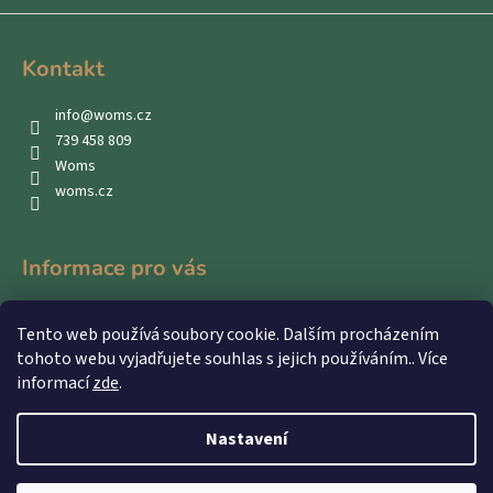
Kontakt
info
@
woms.cz
739 458 809
Woms
woms.cz
Informace pro vás
Kontakty
Tento web používá soubory cookie. Dalším procházením
Obchodní podmínky
tohoto webu vyjadřujete souhlas s jejich používáním.. Více
Podmínky ochrany osobních údajů
informací
zde
.
Nastavení
Vytvořil Shoptet