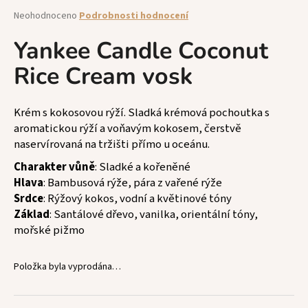
a
Průměrné
Neohodnoceno
Podrobnosti hodnocení
hodnocení
j
produktu
Yankee Candle Coconut
í
je
t
Rice Cream vosk
0,0
z
?
5
hvězdiček.
Krém s kokosovou rýží. Sladká krémová pochoutka s
aromatickou rýží a voňavým kokosem, čerstvě
naservírovaná na tržišti přímo u oceánu.
HLEDAT
Charakter vůně
: Sladké a kořeněné
Hlava
: Bambusová rýže, pára z vařené rýže
Srdce
: Rýžový kokos, vodní a květinové tóny
Základ
: Santálové dřevo, vanilka, orientální tóny,
D
mořské pižmo
o
p
o
Položka byla vyprodána…
r
u