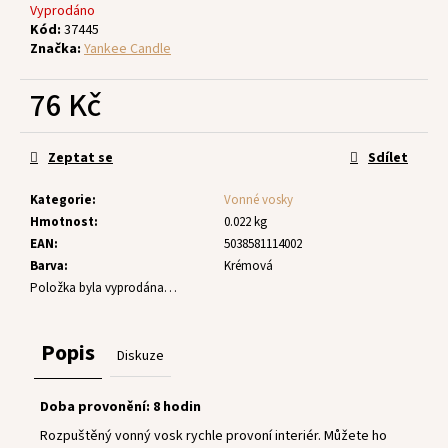
č
Vyprodáno
u
Kód:
37445
j
Značka:
Yankee Candle
e
m
76 Kč
e
Měrná
cena:
Zeptat se
Sdílet
Kategorie
:
Vonné vosky
Hmotnost
:
0.022 kg
EAN
:
5038581114002
Barva
:
Krémová
Položka byla vyprodána…
Popis
Diskuze
Doba provonění: 8 hodin
Rozpuštěný vonný vosk rychle provoní interiér. Můžete ho