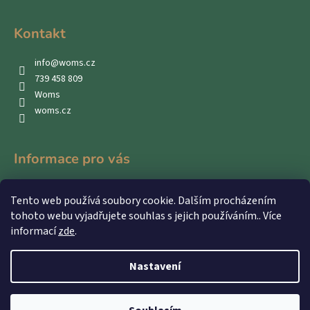
Kontakt
info
@
woms.cz
739 458 809
Woms
woms.cz
Informace pro vás
Kontakty
Tento web používá soubory cookie. Dalším procházením
Obchodní podmínky
tohoto webu vyjadřujete souhlas s jejich používáním.. Více
Podmínky ochrany osobních údajů
informací
zde
.
Nastavení
Vytvořil Shoptet