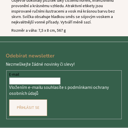
Objevte dokonalý požitek díky čistému hoření, intenzivnímu
provonění a krásnému vzhledu. Atraktivní etikety jsou
inspirované ručními ilustracemi a vosk má krásnou barvu bez
skvrn. Svíčka obsahuje hladkou směs se sójovým voskem a
nejkvalitnější vonné přísady. Vytváří méně sazí.
Rozměr a váha: 7,5 x 8 cm, 567 g
Z
á
Odebírat newsletter
p
Nezmeškejte žádné novinky či slevy!
a
t
E-mail
í
Vložením e-mailu souhlasíte s
podmínkami ochrany
osobních údajů
PŘIHLÁSIT SE