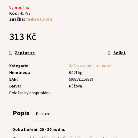
č
u
Vyprodáno
j
Kód:
41797
Značka:
Yankee Candle
e
m
313 Kč
e
Měrná
cena:
Zeptat se
Sdílet
Kategorie
:
Svíčky a aroma sortiment
Hmotnost
:
0.121 kg
EAN
:
5038581158839
Barva
:
Růžová
Položka byla vyprodána…
Popis
Diskuze
Doba hoření: 20 - 30 hodin.