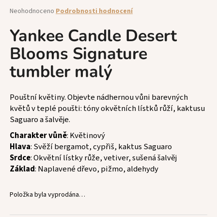
a
Průměrné
Neohodnoceno
Podrobnosti hodnocení
hodnocení
j
produktu
Yankee Candle Desert
í
je
t
Blooms Signature
0,0
z
?
tumbler malý
5
hvězdiček.
Pouštní květiny. Objevte nádhernou vůni barevných
květů v teplé poušti: tóny okvětních lístků růží, kaktusu
HLEDAT
Saguaro a šalvěje.
Charakter vůně
: Květinový
Hlava
: Svěží bergamot, cypřiš, kaktus Saguaro
D
Srdce
: Okvětní lístky růže, vetiver, sušená šalvěj
o
Základ
: Naplavené dřevo, pižmo, aldehydy
p
o
Položka byla vyprodána…
r
u