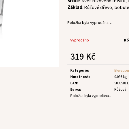
Srdce
: Květ růžového ibišku, 
Základ
: Růžové dřevo, bobule
Položka byla vyprodána…
Vyprodáno
Kó
319 Kč
Měrná
cena:
Kategorie
:
Elevatio
Hmotnost
:
0.096 kg
EAN
:
50385811
Barva
:
Růžová
Položka byla vyprodána…