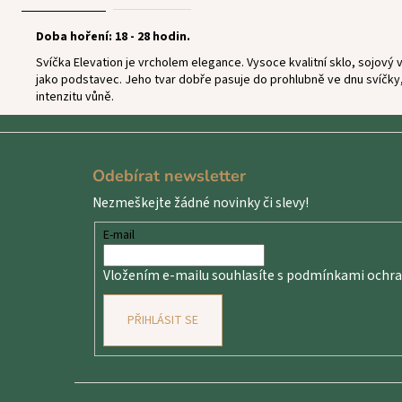
Doba hoření: 18 - 28 hodin.
Svíčka Elevation je vrcholem elegance. Vysoce kvalitní sklo, sojov
jako podstavec. Jeho tvar dobře pasuje do prohlubně ve dnu svíčky, 
intenzitu vůně.
Z
á
Odebírat newsletter
p
Nezmeškejte žádné novinky či slevy!
a
t
E-mail
í
Vložením e-mailu souhlasíte s
podmínkami ochran
PŘIHLÁSIT SE