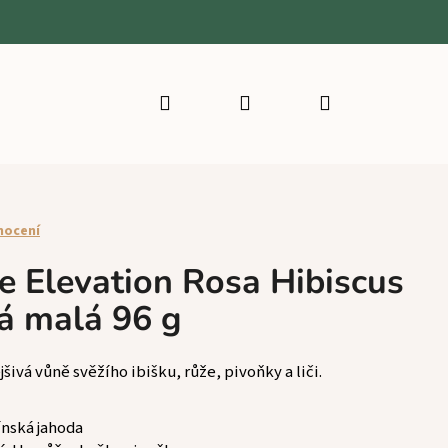
Hledat
Přihlášení
Nákupní
košík
nocení
e Elevation Rosa Hibiscus
tá malá 96 g
ivá vůně svěžího ibišku, růže, pivoňky a liči.
čínská jahoda