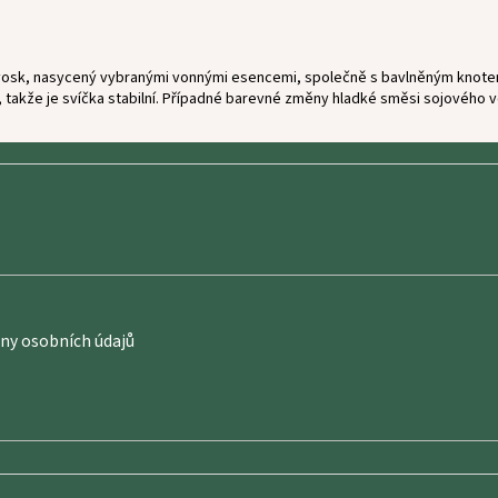
ý vosk, nasycený vybranými vonnými esencemi, společně s bavlněným knotem p
takže je svíčka stabilní.
Případné barevné změny hladké směsi sojového vosk
y osobních údajů