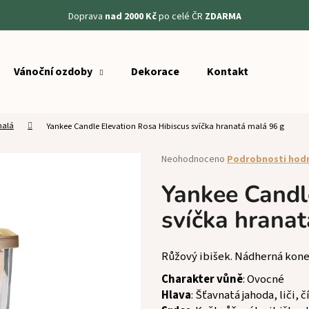
Doprava
nad 2000 Kč
po celé ČR
ZDARMA
Vánoční ozdoby
Dekorace
Kontakt
Co potřebujete najít?
malá
Yankee Candle Elevation Rosa Hibiscus svíčka hranatá malá 96 g
HLEDAT
Průměrné
Neohodnoceno
Podrobnosti hod
hodnocení
produktu
Yankee Candl
Doporučujeme
je
svíčka hrana
0,0
z
5
hvězdiček.
Růžový ibišek. Nádherná konejš
Charakter vůně
: Ovocné
Hlava
: Šťavnatá jahoda, liči, 