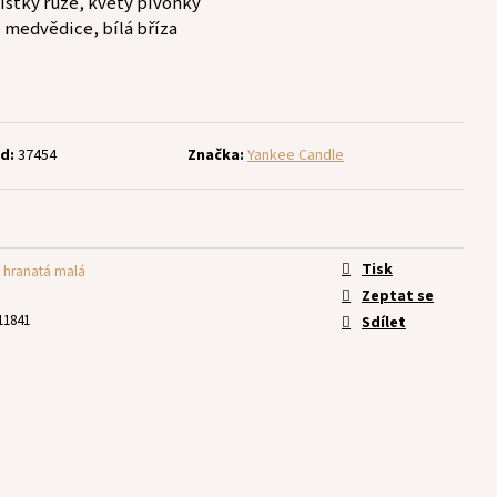
lístky růže, květy pivoňky
 medvědice, bílá bříza
d:
37454
Značka:
Yankee Candle
Tisk
n hranatá malá
Zeptat se
11841
Sdílet