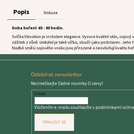
Popis
Diskuze
Doba hoření: 65 - 80 hodin.
Svíčka Elevation je vrcholem elegance. Vysoce kvalitní sklo, sojo
zážitek z vůně. Unikátní je také víčko, slouží i jako podstavec. Jeh
hladké směsi sojového vosku jsou přirozené a neovlivňují kvalitu hoře
Z
á
Odebírat newsletter
p
Nezmeškejte žádné novinky či slevy!
a
t
E-mail
í
Vložením e-mailu souhlasíte s
podmínkami ochran
PŘIHLÁSIT SE