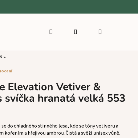
Hledat
Přihlášení
Nákupní
košík
53 g
nocení
 Elevation Vetiver &
 svíčka hranatá velká 553
 se do chladného stinného lesa, kde se tóny vetiveru a
m kořením a hřejivou ambrou. Čistá a svěží unisex vůně.