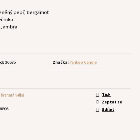
řeněný pepř, bergamot
tyčinka
o, ambra
d:
36635
Značka:
Yankee Candle
Tisk
 hranatá velká
Zeptat se
98906
Sdílet