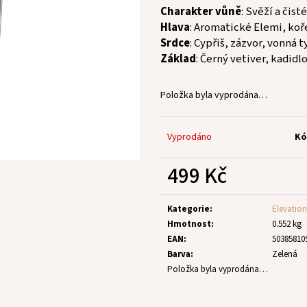
Charakter vůně
: Svěží a čisté
Hlava
: Aromatické Elemi, ko
Srdce
: Cypřiš, zázvor, vonná 
Základ
: Černý vetiver, kadidl
Položka byla vyprodána…
Vyprodáno
Kó
499 Kč
Měrná
cena:
Kategorie
:
Elevation
Hmotnost
:
0.552 kg
EAN
:
50385810
Barva
:
Zelená
Položka byla vyprodána…