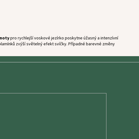
knoty
pro rychlejší voskové jezírko poskytne úžasný a intenzívní
ce plamínků zvýší světelný efekt svíčky. Případné barevné změny