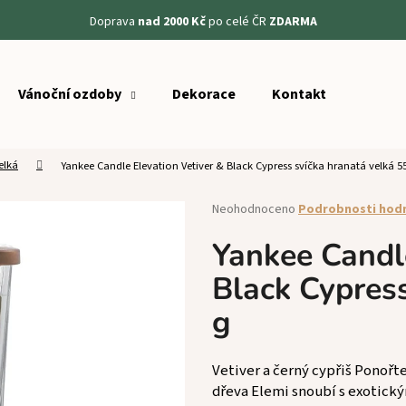
Doprava
nad 2000 Kč
po celé ČR
ZDARMA
Vánoční ozdoby
Dekorace
Kontakt
Co potřebujete najít?
elká
Yankee Candle Elevation Vetiver & Black Cypress svíčka hranatá velká 5
HLEDAT
Průměrné
Neohodnoceno
Podrobnosti hod
hodnocení
produktu
Yankee Candle
Doporučujeme
je
Black Cypress
0,0
z
g
5
hvězdiček.
Vetiver a černý cypřiš Ponořte
dřeva Elemi snoubí s exotický