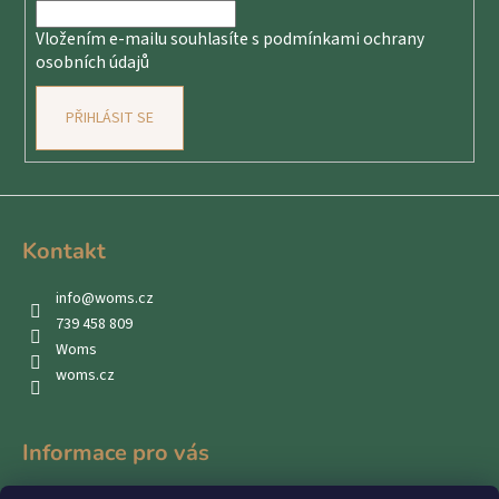
í
Vložením e-mailu souhlasíte s
podmínkami ochrany
osobních údajů
PŘIHLÁSIT SE
Kontakt
info
@
woms.cz
739 458 809
Woms
woms.cz
Informace pro vás