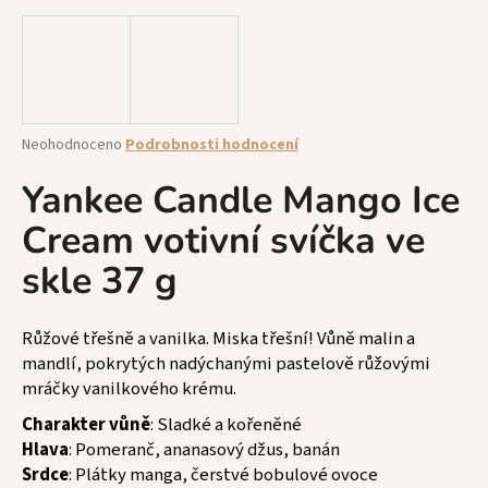
a
j
í
t
?
Průměrné
Neohodnoceno
Podrobnosti hodnocení
hodnocení
produktu
Yankee Candle Mango Ice
je
Cream votivní svíčka ve
0,0
z
HLEDAT
skle 37 g
5
hvězdiček.
Růžové třešně a vanilka. Miska třešní! Vůně malin a
D
mandlí, pokrytých nadýchanými pastelově růžovými
o
mráčky vanilkového krému.
p
o
Charakter vůně
: Sladké a kořeněné
r
Hlava
: Pomeranč, ananasový džus, banán
u
Srdce
: Plátky manga, čerstvé bobulové ovoce