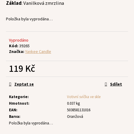
č
Základ
: Vanilková zmrzlina
u
j
Položka byla vyprodána…
e
m
e
Vyprodáno
Kód:
39265
Značka:
Yankee Candle
119 Kč
Měrná
cena:
Zeptat se
Sdílet
Kategorie
:
Votivní svíčka ve skle
Hmotnost
:
0.037 kg
EAN
:
5038581131016
Barva
:
Oranžová
Položka byla vyprodána…