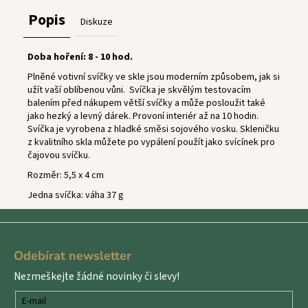
Popis
Diskuze
Doba hoření: 8 - 10 hod.
Plněné votivní svíčky ve skle jsou moderním způsobem, jak si
užít vaší oblíbenou vůni.
Svíčka je skvělým testovacím
balením před nákupem větší svíčky a může posloužit také
jako hezký a levný dárek. Provoní interiér až na 10 hodin.
Svíčka je vyrobena z hladké směsi sojového vosku. Skleničku
z kvalitního skla můžete po vypálení použít jako svícínek pro
čajovou svíčku.
Rozměr: 5,5 x 4 cm
Jedna svíčka: váha 37 g
Z
á
Odebírat newsletter
p
Nezmeškejte žádné novinky či slevy!
a
t
E-mail