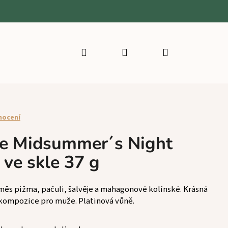
Hledat
Přihlášení
Nákupní
košík
nocení
le Midsummer´s Night
 ve skle 37 g
ěs pižma, pačuli, šalvěje a mahagonové kolínské. Krásná
 kompozice pro muže. Platinová vůně.