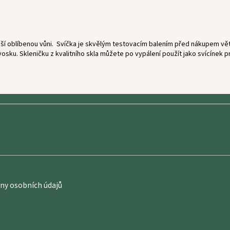
ší oblíbenou vůni.
Svíčka je skvělým testovacím balením před nákupem větší
vosku. Skleničku z kvalitního skla můžete po vypálení použít jako svícínek p
y osobních údajů