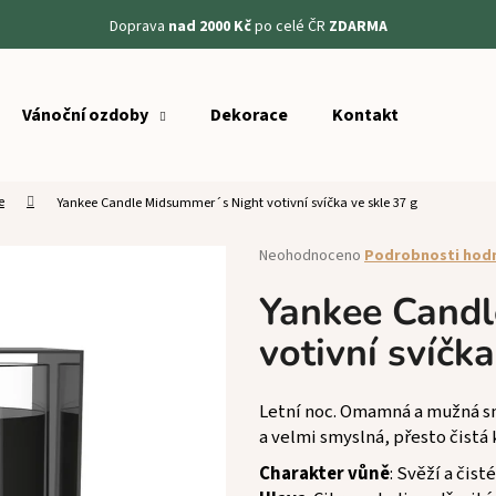
Doprava
nad 2000 Kč
po celé ČR
ZDARMA
Vánoční ozdoby
Dekorace
Kontakt
Co potřebujete najít?
e
Yankee Candle Midsummer´s Night votivní svíčka ve skle 37 g
HLEDAT
Průměrné
Neohodnoceno
Podrobnosti hod
hodnocení
produktu
Yankee Cand
Doporučujeme
je
votivní svíčka
0,0
z
5
hvězdiček.
Letní noc. Omamná a mužná sm
a velmi smyslná, přesto čistá
Charakter vůně
: Svěží a čisté