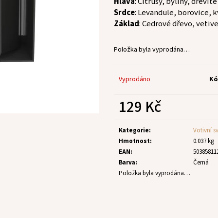
Hlava
: Citrusy, byliny, dřevi
Srdce
: Levandule, borovice, k
Základ
: Cedrové dřevo, vetive
Položka byla vyprodána…
Vyprodáno
Kó
129 Kč
Měrná
cena:
Kategorie
:
Votivní sv
Hmotnost
:
0.037 kg
EAN
:
50385811
Barva
:
Černá
Položka byla vyprodána…