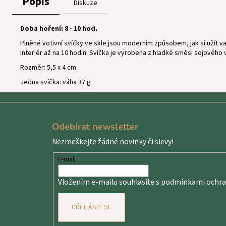
Popis
Diskuze
Doba hoření: 8 - 10 hod.
Plněné votivní svíčky ve skle jsou moderním způsobem, jak si užít va
interiér až na 10 hodin. Svíčka je vyrobena z hladké směsi sojového 
Rozměr: 5,5 x 4 cm
Jedna svíčka: váha 37 g
Z
á
Odebírat newsletter
p
Nezmeškejte žádné novinky či slevy!
a
t
E-mail
í
Vložením e-mailu souhlasíte s
podmínkami ochran
PŘIHLÁSIT SE