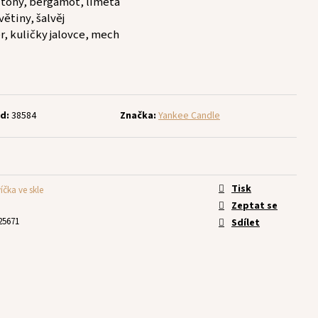
té tony, bergamot, limeta
větiny, šalvěj
r, kuličky jalovce, mech
d:
38584
Značka:
Yankee Candle
Tisk
íčka ve skle
Zeptat se
25671
Sdílet