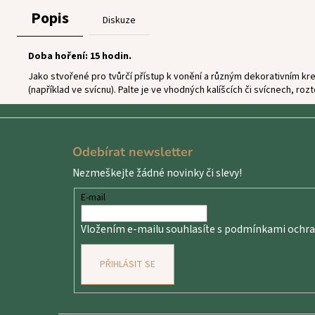
Popis
Diskuze
Doba hoření: 15 hodin.
Jako stvořené pro tvůrčí přístup k vonění a různým dekorativním kre
(například ve svícnu). Palte je ve vhodných kalíšcích či svícnech, ro
Z
á
Odebírat newsletter
p
Nezmeškejte žádné novinky či slevy!
a
t
E-mail
í
Vložením e-mailu souhlasíte s
podmínkami ochran
PŘIHLÁSIT SE