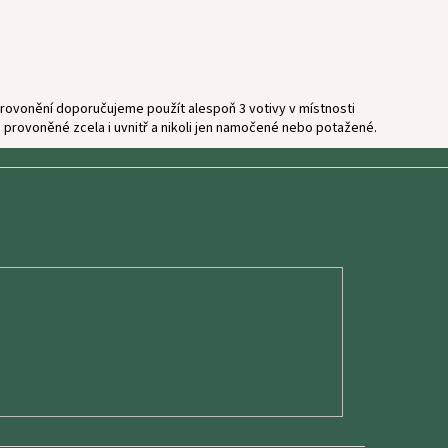
 provonění doporučujeme použít alespoň 3 votivy v místnosti
le provoněné zcela i uvnitř a nikoli jen namočené nebo potažené.