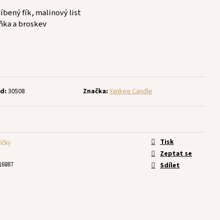
íbený fík, malinový list
ňka a broskev
d:
30508
Značka:
Yankee Candle
Tisk
víčky
Zeptat se
16887
Sdílet