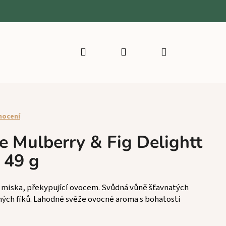
Hledat
Přihlášení
Nákupní
košík
nocení
e Mulberry & Fig Delightt
a 49 g
á miska, překypující ovocem. Svůdná vůně šťavnatých
ných fíků. Lahodné svěže ovocné aroma s bohatostí