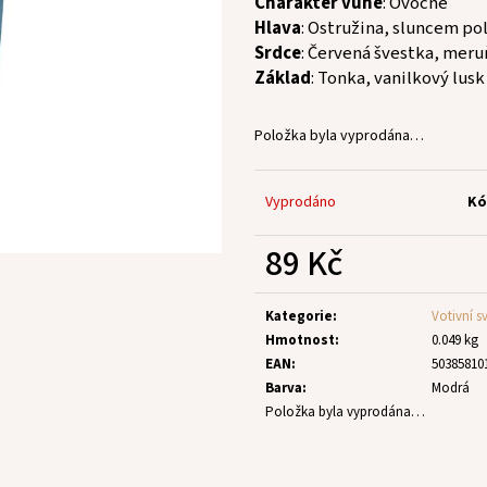
Charakter vůně
: Ovocné
Hlava
: Ostružina, sluncem pol
Srdce
: Červená švestka, meru
Základ
: Tonka, vanilkový lusk
Položka byla vyprodána…
Vyprodáno
Kó
89 Kč
Měrná
cena:
Kategorie
:
Votivní s
Hmotnost
:
0.049 kg
EAN
:
50385810
Barva
:
Modrá
Položka byla vyprodána…