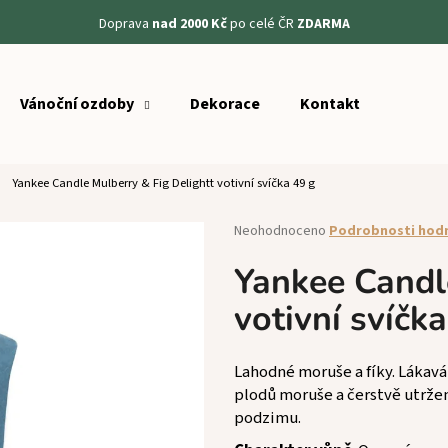
Doprava
nad 2000 Kč
po celé ČR
ZDARMA
Vánoční ozdoby
Dekorace
Kontakt
Co potřebujete najít?
Yankee Candle Mulberry & Fig Delightt votivní svíčka 49 g
HLEDAT
Průměrné
Neohodnoceno
Podrobnosti hod
hodnocení
produktu
Yankee Candl
Doporučujeme
je
votivní svíčk
0,0
z
5
hvězdiček.
Lahodné moruše a fíky. Lákav
plodů moruše a čerstvě utrže
podzimu.