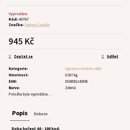
č
u
j
Vyprodáno
e
Kód:
40767
Značka:
Yankee Candle
m
e
945 Kč
Měrná
cena:
Zeptat se
Sdílet
Kategorie
:
Signature tumbler velký
Hmotnost
:
0.567 kg
EAN
:
5038581142845
Barva
:
Zelená
Položka byla vyprodána…
Popis
Diskuze
Doba hoření: 60 - 100 hod.