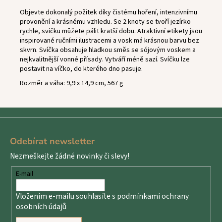
Objevte dokonalý požitek díky čistému hoření, intenzivnímu
provonění a krásnému vzhledu. Se 2 knoty se tvoří jezírko
rychle, svíčku můžete pálit kratší dobu. Atraktivní etikety jsou
inspirované ručními ilustracemi a vosk má krásnou barvu bez
skvrn. Svíčka obsahuje hladkou směs se sójovým voskem a
nejkvalitnější vonné přísady. Vytváří méně sazí. Svíčku lze
postavit na víčko, do kterého dno pasuje.
Rozměr a váha: 9,9 x 14,9 cm, 567 g
Z
á
Odebírat newsletter
p
Nezmeškejte žádné novinky či slevy!
a
t
E-mail
í
Vložením e-mailu souhlasíte s
podmínkami ochrany
osobních údajů