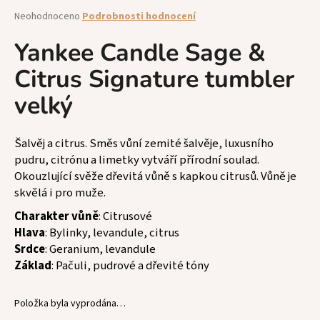
a
Průměrné
Neohodnoceno
Podrobnosti hodnocení
hodnocení
j
produktu
Yankee Candle Sage &
í
je
t
Citrus Signature tumbler
0,0
z
?
velký
5
hvězdiček.
Šalvěj a citrus. Směs vůní zemité šalvěje, luxusního
pudru, citrónu a limetky vytváří přírodní soulad.
HLEDAT
Okouzlující svěže dřevitá vůně s kapkou citrusů. Vůně je
skvělá i pro muže.
Charakter vůně
: Citrusové
D
Hlava
: Bylinky, levandule, citrus
o
Srdce
: Geranium, levandule
p
Základ
: Pačuli, pudrové a dřevité tóny
o
r
Položka byla vyprodána…
u