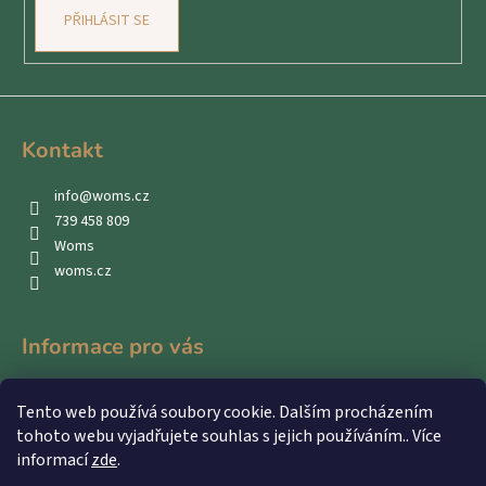
PŘIHLÁSIT SE
Kontakt
info
@
woms.cz
739 458 809
Woms
woms.cz
Informace pro vás
Kontakty
Tento web používá soubory cookie. Dalším procházením
Obchodní podmínky
tohoto webu vyjadřujete souhlas s jejich používáním.. Více
Podmínky ochrany osobních údajů
informací
zde
.