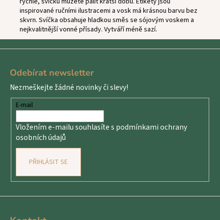
rychle, svíčku můžete pálit kratší dobu. Etikety jsou
inspirované ručními ilustracemi a vosk má krásnou barvu bez
skvrn. Svíčka obsahuje hladkou směs se sójovým voskem a
nejkvalitnější vonné přísady. Vytváří méně sazí.
Z
á
Odebírat newsletter
p
Nezmeškejte žádné novinky či slevy!
a
t
E-mail
í
Vložením e-mailu souhlasíte s
podmínkami ochrany
osobních údajů
PŘIHLÁSIT SE