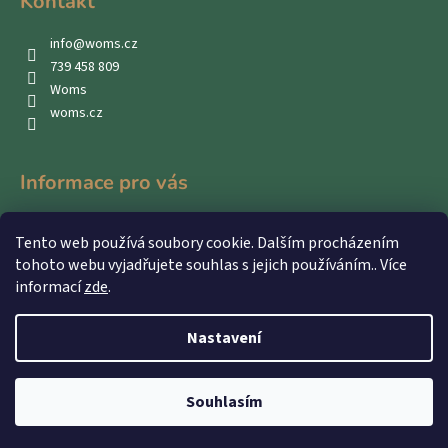
Kontakt
info
@
woms.cz
739 458 809
Woms
woms.cz
Informace pro vás
Kontakty
Tento web používá soubory cookie. Dalším procházením
Obchodní podmínky
tohoto webu vyjadřujete souhlas s jejich používáním.. Více
Podmínky ochrany osobních údajů
informací
zde
.
Nastavení
Vytvořil Shoptet
Souhlasím
Copyright 2026
WOMS
. Všechna práva vyhrazena.