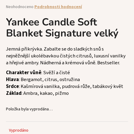
a
Průměrné
Neohodnoceno
Podrobnosti hodnocení
hodnocení
j
produktu
Yankee Candle Soft
í
je
t
Blanket Signature velký
0,0
z
?
5
hvězdiček.
Jemná přikrývka. Zabalte se do sladkých snů s
nejněžnější ukolébavkou čistých citrusů, luxusní vanilky
a hřejivé ambry. Nádherná a krémová vůně. Bestseller.
HLEDAT
Charakter vůně
: Svěží a čisté
Hlava
: Bergamot, citrus, ostružina
Srdce
: Kašmírová vanilka, pudrová růže, tabákový květ
Základ
: Ambra, kakao, pižmo
D
o
p
Položka byla vyprodána…
o
r
u
Vyprodáno