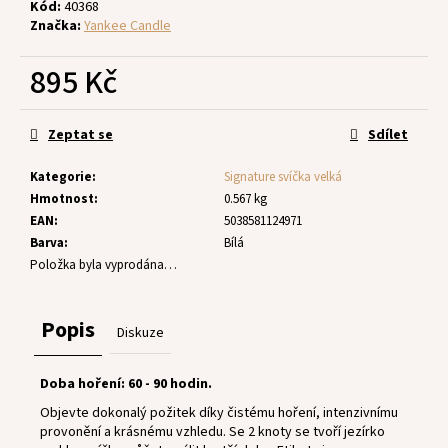
č
Kód:
40368
u
Značka:
Yankee Candle
j
e
895 Kč
m
Měrná
e
cena:
Zeptat se
Sdílet
Kategorie
:
Signature svíčka velká
Hmotnost
:
0.567 kg
EAN
:
5038581124971
Barva
:
Bílá
Položka byla vyprodána…
Popis
Diskuze
Doba hoření: 60 - 90 hodin.
Objevte dokonalý požitek díky čistému hoření, intenzivnímu
provonění a krásnému vzhledu. Se 2 knoty se tvoří jezírko