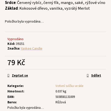
č
Srdce
: Červený rybíz, černý fík, mango, saké, rýžové víno
u
Základ
: Kokosové dřevo, vanilka, vyzrálý Merlot
j
e
Položka byla vyprodána…
m
e
Vyprodáno
Kód:
39251
Značka:
Yankee Candle
79 Kč
Měrná
cena:
Zeptat se
Sdílet
Kategorie
:
Votivní svíčka ve skle
Hmotnost
:
0.037 kg
EAN
:
5038581131009
Barva
:
Růžová
Položka byla vyprodána…