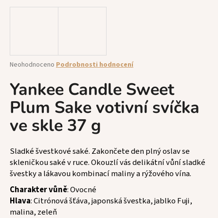
a
j
í
t
?
Průměrné
Neohodnoceno
Podrobnosti hodnocení
hodnocení
produktu
Yankee Candle Sweet
je
Plum Sake votivní svíčka
0,0
z
HLEDAT
ve skle 37 g
5
hvězdiček.
Sladké švestkové saké. Zakončete den plný oslav se
D
skleničkou saké v ruce. Okouzlí vás delikátní vůní sladké
o
švestky a lákavou kombinací maliny a rýžového vína.
p
o
Charakter vůně
: Ovocné
r
Hlava
: Citrónová šťáva, japonská švestka, jablko Fuji,
u
malina, zeleň