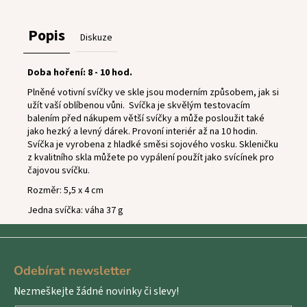
Popis
Diskuze
Doba hoření: 8 - 10 hod.
Plněné votivní svíčky ve skle jsou moderním způsobem, jak si
užít vaší oblíbenou vůni.
Svíčka je skvělým testovacím
balením před nákupem větší svíčky a může posloužit také
jako hezký a levný dárek. Provoní interiér až na 10 hodin.
Svíčka je vyrobena z hladké směsi sojového vosku. Skleničku
z kvalitního skla můžete po vypálení použít jako svícínek pro
čajovou svíčku.
Rozměr: 5,5 x 4 cm
Jedna svíčka: váha 37 g
Z
á
Odebírat newsletter
p
Nezmeškejte žádné novinky či slevy!
a