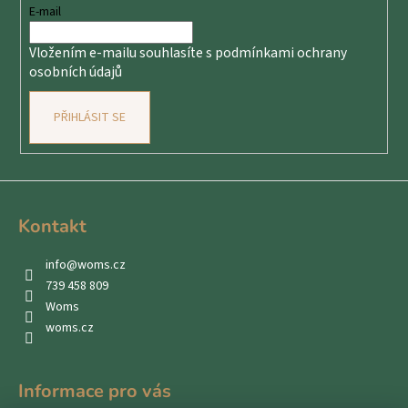
t
E-mail
í
Vložením e-mailu souhlasíte s
podmínkami ochrany
osobních údajů
PŘIHLÁSIT SE
Kontakt
info
@
woms.cz
739 458 809
Woms
woms.cz
Informace pro vás