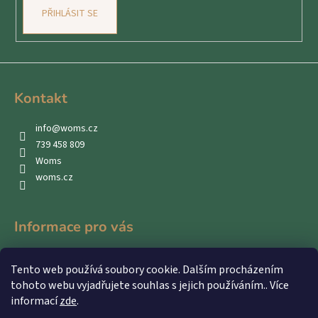
PŘIHLÁSIT SE
Kontakt
info
@
woms.cz
739 458 809
Woms
woms.cz
Informace pro vás
Kontakty
Tento web používá soubory cookie. Dalším procházením
Obchodní podmínky
tohoto webu vyjadřujete souhlas s jejich používáním.. Více
Podmínky ochrany osobních údajů
informací
zde
.