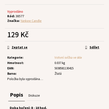
č
u
j
Vyprodáno
e
Kód:
38577
Značka:
Yankee Candle
m
e
129 Kč
Měrná
cena:
Zeptat se
Sdílet
Kategorie
:
Votivní svíčka ve skle
Hmotnost
:
0.037 kg
EAN
:
5038581130415
Barva
:
Žlutá
Položka byla vyprodána…
Popis
Diskuze
Doba hoření: 8 - 10 hod.