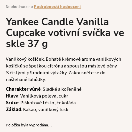
a
Průměrné
Neohodnoceno
Podrobnosti hodnocení
hodnocení
j
produktu
Yankee Candle Vanilla
í
je
t
Cupcake votivní svíčka ve
0,0
z
?
skle 37 g
5
hvězdiček.
Vanilkový košíček. Bohaté krémové aroma vanilkových
košíčků se špetkou citrónu a spoustou máslové pěny.
HLEDAT
S čistými přírodními výtažky. Zakousněte se do
našlehané lahůdky.
Charakter vůně
: Sladké a kořeněné
D
Hlava
: Vanilková poleva, cukr
o
Srdce
: Piškotové těsto, čokoláda
p
Základ
: Kakao, vanilkový lusk
o
r
Položka byla vyprodána…
u