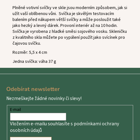
Plněné votivní svíčky ve skle jsou moderním způsobem, jak si
užít vaší oblíbenou vůni.
Svíčka je skvělým testovacím
balením před nákupem větší svíčky a může posloužit také
jako hezký a levný dárek. Provoní interiér až na 10 hodin.
Svíčka je vyrobena z hladké směsi sojového vosku. Skleničku
z kvalitního skla můžete po vypálení použít jako svícínek pro
čajovou svíčku.
Rozměr: 5,5 x 4 cm
Jedna svíčka: váha 37 g
Z
á
Odebírat newsletter
p
Nezmeškejte žádné novinky či slevy!
a
t
E-mail
í
Vložením e-mailu souhlasíte s
podmínkami ochrany
osobních údajů