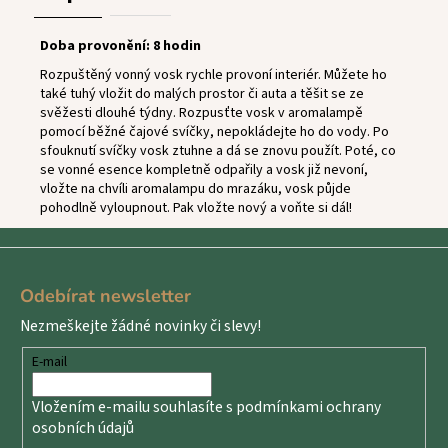
Doba provonění: 8 hodin
Rozpuštěný vonný vosk rychle provoní interiér. Můžete ho
také tuhý vložit do malých prostor či auta a těšit se ze
svěžesti dlouhé týdny. Rozpusťte vosk v aromalampě
pomocí běžné čajové svíčky, nepokládejte ho do vody. Po
sfouknutí svíčky vosk ztuhne a dá se znovu použít. Poté, co
se vonné esence kompletně odpařily a vosk již nevoní,
vložte na chvíli aromalampu do mrazáku, vosk půjde
pohodlně vyloupnout. Pak vložte nový a voňte si dál!
Z
á
Odebírat newsletter
p
Nezmeškejte žádné novinky či slevy!
a
t
E-mail
í
Vložením e-mailu souhlasíte s
podmínkami ochrany
osobních údajů