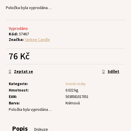
č
u
Položka byla vyprodána…
j
e
m
Vyprodáno
e
Kód:
37467
Značka:
Yankee Candle
76 Kč
Měrná
cena:
Zeptat se
Sdílet
Kategorie
:
Vonné vosky
Hmotnost
:
0.022 kg
EAN
:
5038581017051
Barva
:
Krémová
Položka byla vyprodána…
Popis
Diskuze