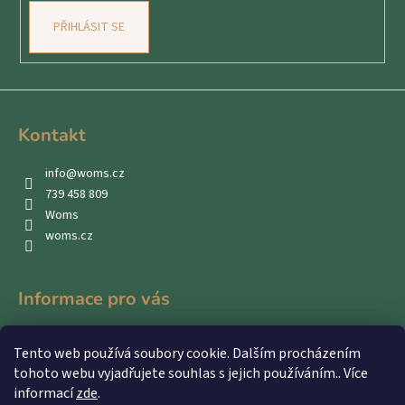
PŘIHLÁSIT SE
Kontakt
info
@
woms.cz
739 458 809
Woms
woms.cz
Informace pro vás
Kontakty
Tento web používá soubory cookie. Dalším procházením
Obchodní podmínky
tohoto webu vyjadřujete souhlas s jejich používáním.. Více
Podmínky ochrany osobních údajů
informací
zde
.