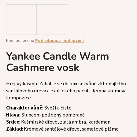
a
j
í
t
?
Průměrné
Neohodnoceno
Podrobnosti hodnocení
hodnocení
produktu
Yankee Candle Warm
je
Cashmere vosk
0,0
z
HLEDAT
5
hvězdiček.
Hřejivý kašmír. Zahalte se do luxusní vůně zklidňujícího
santálového dřeva a exotického pačuli. Jemná krémová
D
kompozice.
o
Charakter vůně
: Svěží a čisté
p
Hlava
: Sluncem políbený pomeranč
o
Srdce
: Kašmírské dřevo, zlatá ambra, kardamon
r
Základ
: Krémové santálové dřevo, sametové pižmo
u