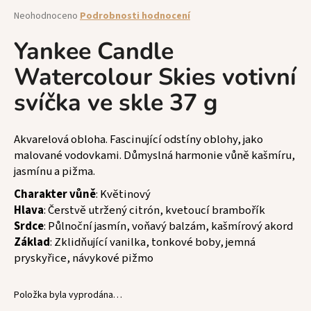
a
Průměrné
Neohodnoceno
Podrobnosti hodnocení
hodnocení
j
produktu
Yankee Candle
í
je
t
Watercolour Skies votivní
0,0
z
?
svíčka ve skle 37 g
5
hvězdiček.
Akvarelová obloha. Fascinující odstíny oblohy, jako
malované vodovkami. Důmyslná harmonie vůně kašmíru,
HLEDAT
jasmínu a pižma.
Charakter vůně
: Květinový
Hlava
: Čerstvě utržený citrón, kvetoucí brambořík
D
Srdce
: Půlnoční jasmín, voňavý balzám, kašmírový akord
o
Základ
: Zklidňující vanilka, tonkové boby, jemná
p
pryskyřice, návykové pižmo
o
r
Položka byla vyprodána…
u