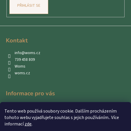
PŘIHLÁSIT SE
Kontakt
info
@
woms.cz
739 458 809
Woms
woms.cz
Informace pro vás
Kontakty
Tento web používá soubory cookie. Dalším procházením
Obchodní podmínky
tohoto webu vyjadřujete souhlas s jejich používáním.. Více
Podmínky ochrany osobních údajů
informací
zde
.