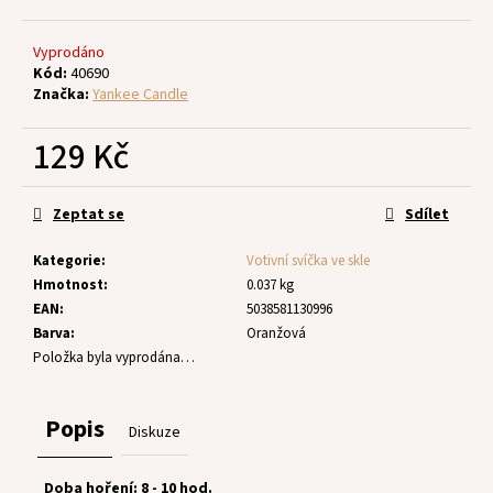
č
u
j
Vyprodáno
e
Kód:
40690
Značka:
Yankee Candle
m
e
129 Kč
Měrná
cena:
Zeptat se
Sdílet
Kategorie
:
Votivní svíčka ve skle
Hmotnost
:
0.037 kg
EAN
:
5038581130996
Barva
:
Oranžová
Položka byla vyprodána…
Popis
Diskuze
Doba hoření: 8 - 10 hod.