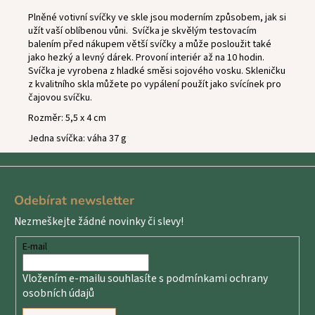
Plněné votivní svíčky ve skle jsou moderním způsobem, jak si
užít vaší oblíbenou vůni.
Svíčka je skvělým testovacím
balením před nákupem větší svíčky a může posloužit také
jako hezký a levný dárek. Provoní interiér až na 10 hodin.
Svíčka je vyrobena z hladké směsi sojového vosku. Skleničku
z kvalitního skla můžete po vypálení použít jako svícínek pro
čajovou svíčku.
Rozměr: 5,5 x 4 cm
Jedna svíčka: váha 37 g
Z
á
Odebírat newsletter
p
Nezmeškejte žádné novinky či slevy!
a
t
E-mail
í
Vložením e-mailu souhlasíte s
podmínkami ochrany
osobních údajů