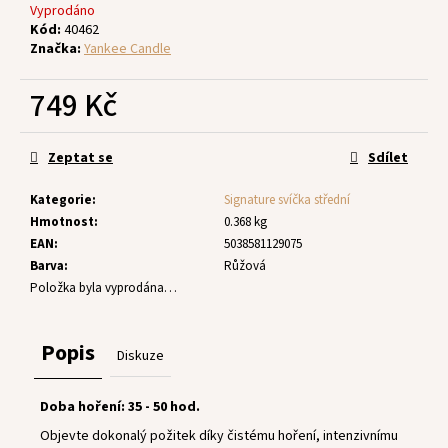
č
Vyprodáno
u
Kód:
40462
j
Značka:
Yankee Candle
e
m
749 Kč
e
Měrná
cena:
Zeptat se
Sdílet
Kategorie
:
Signature svíčka střední
Hmotnost
:
0.368 kg
EAN
:
5038581129075
Barva
:
Růžová
Položka byla vyprodána…
Popis
Diskuze
Doba hoření: 35 - 50 hod.
Objevte dokonalý požitek díky čistému hoření, intenzivnímu