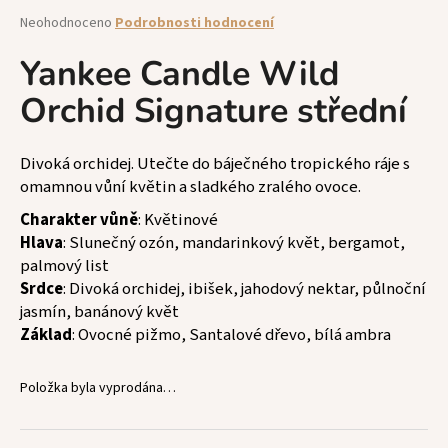
a
Průměrné
Neohodnoceno
Podrobnosti hodnocení
hodnocení
j
produktu
Yankee Candle Wild
í
je
t
Orchid Signature střední
0,0
z
?
5
hvězdiček.
Divoká orchidej. Utečte do báječného tropického ráje s
omamnou vůní květin a sladkého zralého ovoce.
Charakter vůně
: Květinové
HLEDAT
Hlava
: Slunečný ozón, mandarinkový květ, bergamot,
palmový list
Srdce
: Divoká orchidej, ibišek, jahodový nektar, půlnoční
jasmín, banánový květ
D
Základ
: Ovocné pižmo, Santalové dřevo, bílá ambra
o
p
o
Položka byla vyprodána…
r
u