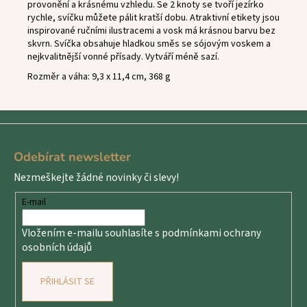
provonění a krásnému vzhledu. Se 2 knoty se tvoří jezírko
rychle, svíčku můžete pálit kratší dobu. Atraktivní etikety jsou
inspirované ručními ilustracemi a vosk má krásnou barvu bez
skvrn. Svíčka obsahuje hladkou směs se sójovým voskem a
nejkvalitnější vonné přísady. Vytváří méně sazí.
Rozměr a váha: 9,3 x 11,4 cm, 368 g
Z
á
Odebírat newsletter
p
Nezmeškejte žádné novinky či slevy!
a
t
E-mail
í
Vložením e-mailu souhlasíte s
podmínkami ochrany
osobních údajů
PŘIHLÁSIT SE