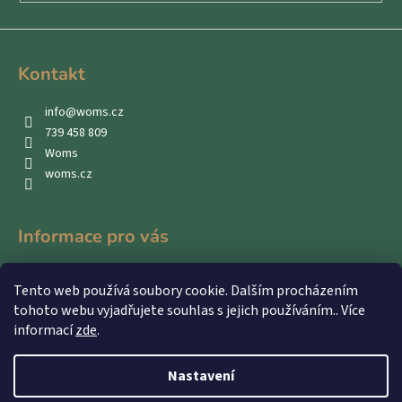
Kontakt
info
@
woms.cz
739 458 809
Woms
woms.cz
Informace pro vás
Kontakty
Tento web používá soubory cookie. Dalším procházením
Obchodní podmínky
tohoto webu vyjadřujete souhlas s jejich používáním.. Více
Podmínky ochrany osobních údajů
informací
zde
.
Nastavení