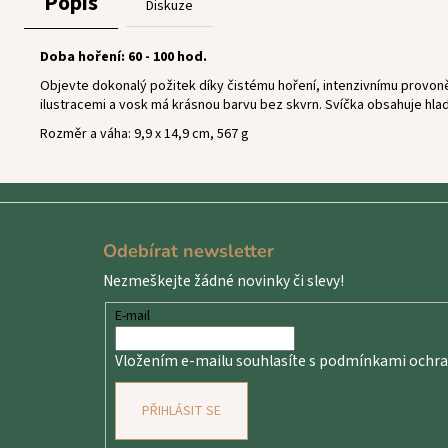
Popis
Diskuze
Doba hoření: 60 - 100 hod.
Objevte dokonalý požitek díky čistému hoření, intenzivnímu provonění
ilustracemi a vosk má krásnou barvu bez skvrn. Svíčka obsahuje hlad
Rozměr a váha: 9,9 x 14,9 cm, 567 g
Z
á
Odebírat newsletter
p
Nezmeškejte žádné novinky či slevy!
a
t
E-mail
í
Vložením e-mailu souhlasíte s
podmínkami ochran
PŘIHLÁSIT SE