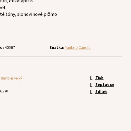
 sníh, eukalyptus
vět
ité tóny, slonovinové pižmo
d:
40567
Značka:
Yankee Candle
Tisk
 tumbler velký
Zeptat se
41770
Sdílet