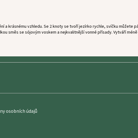
 a krásnému vzhledu. Se 2 knoty se tvoří jezírko rychle, svíčku můžete páli
kou směs se sójovým voskem a nejkvalitnější vonné přísady. Vytváří méně s
y osobních údajů