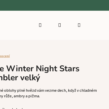
Hledat
Přihlášení
Nákupní
košík
nocení
e Winter Night Stars
mbler velký
mné oblohy plné hvězd vám vezme dech, když v chladném
ny růže, ambry a pižma.