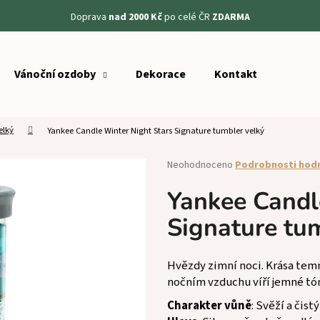
Doprava
nad 2000 Kč
po celé ČR
ZDARMA
Vánoční ozdoby
Dekorace
Kontakt
Co potřebujete najít?
elký
Yankee Candle Winter Night Stars Signature tumbler velký
HLEDAT
Průměrné
Neohodnoceno
Podrobnosti hod
hodnocení
produktu
Yankee Candl
Doporučujeme
je
Signature tu
0,0
z
5
hvězdiček.
Hvězdy zimní noci. Krása te
nočním vzduchu víří jemné tó
Charakter vůně
: Svěží a čistý