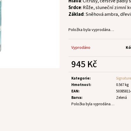
Hlava
: Citrusy, čerstvě padlý
Srdce
: Růže, sluneční zimní k
Základ
: Sněhová ambra, dřev
Položka byla vyprodána…
Vyprodáno
Kó
945 Kč
Měrná
cena:
Kategorie
:
Signature
Hmotnost
:
0.567 kg
EAN
:
50385811
Barva
:
Zelená
Položka byla vyprodána…