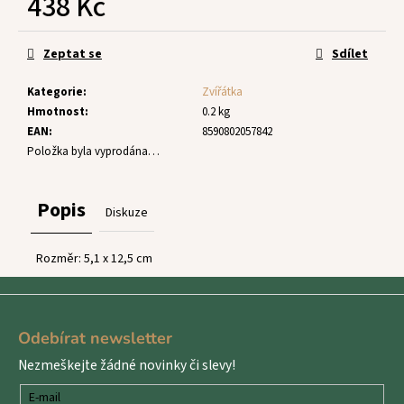
438 Kč
č
u
Měrná
j
cena:
Zeptat se
Sdílet
e
m
Kategorie
:
Zvířátka
e
Hmotnost
:
0.2 kg
EAN
:
8590802057842
Položka byla vyprodána…
Popis
Diskuze
Rozměr:
5,1 x 12,5 cm
Z
á
Odebírat newsletter
p
Nezmeškejte žádné novinky či slevy!
a
t
E-mail