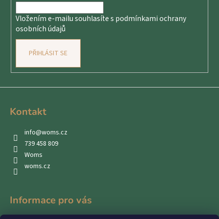
í
Vložením e-mailu souhlasíte s
podmínkami ochrany
osobních údajů
PŘIHLÁSIT SE
Kontakt
info
@
woms.cz
739 458 809
Woms
woms.cz
Informace pro vás