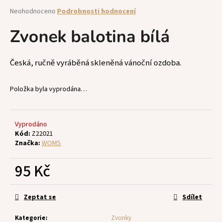
a
Průměrné
Neohodnoceno
Podrobnosti hodnocení
hodnocení
j
produktu
Zvonek balotina bílá
í
je
t
0,0
z
?
Česká, ručně vyráběná skleněná vánoční ozdoba.
5
hvězdiček.
Položka byla vyprodána…
HLEDAT
Vyprodáno
Kód:
Z22021
Značka:
WOMS
D
95 Kč
o
p
Měrná
o
cena:
Zeptat se
Sdílet
r
u
Kategorie
:
Zvonky