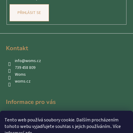
PŘIHLÁSIT SE
Kontakt
info
@
woms.cz
739 458 809
Woms
woms.cz
Informace pro vás
Kontakty
Tento web používá soubory cookie. Dalším procházením
Obchodní podmínky
tohoto webu vyjadřujete souhlas s jejich používáním.. Více
Podmínky ochrany osobních údajů