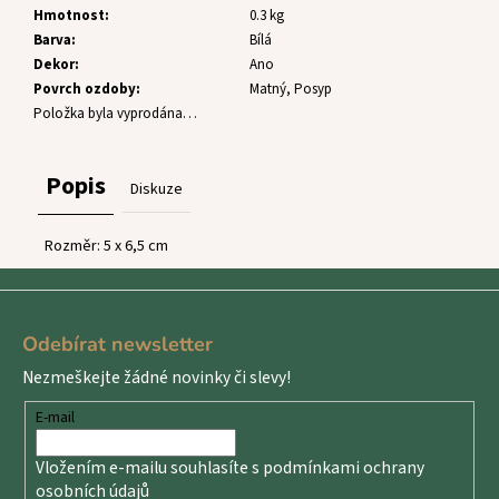
č
Hmotnost
:
0.3 kg
u
Barva
:
Bílá
j
Dekor
:
Ano
e
Povrch ozdoby
:
Matný, Posyp
m
Položka byla vyprodána…
e
Popis
Diskuze
Rozměr: 5 x 6,5 cm
Z
á
Odebírat newsletter
p
Nezmeškejte žádné novinky či slevy!
a
t
E-mail
í
Vložením e-mailu souhlasíte s
podmínkami ochrany
osobních údajů