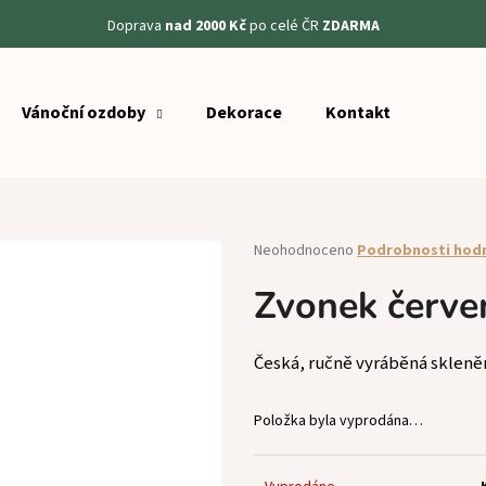
Doprava
nad 2000 Kč
po celé ČR
ZDARMA
Vánoční ozdoby
Dekorace
Kontakt
Co potřebujete najít?
HLEDAT
Průměrné
Neohodnoceno
Podrobnosti hod
hodnocení
produktu
Zvonek červe
Doporučujeme
je
0,0
z
Česká, ručně vyráběná skleně
5
hvězdiček.
Položka byla vyprodána…