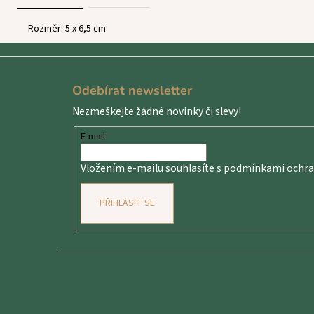
Rozměr: 5 x 6,5 cm
Z
á
Odebírat newsletter
p
Nezmeškejte žádné novinky či slevy!
a
t
E-mail
í
Vložením e-mailu souhlasíte s
podmínkami ochran
PŘIHLÁSIT SE