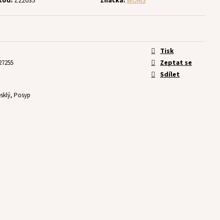
Kód:
Z22035
Značka:
WOMS
Tisk
Zeptat se
27255
Sdílet
sklý, Posyp