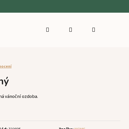
Hledat
Přihlášení
Nákupní
košík
nocení
ný
ná vánoční ozdoba.