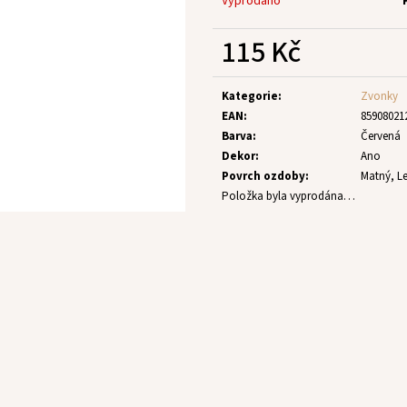
Vyprodáno
115 Kč
Měrná
cena:
Kategorie
:
Zvonky
EAN
:
85908021
Barva
:
Červená
Dekor
:
Ano
Povrch ozdoby
:
Matný, Le
Položka byla vyprodána…