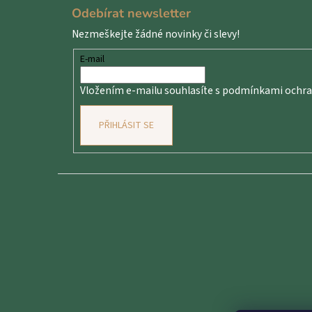
á
Odebírat newsletter
p
Nezmeškejte žádné novinky či slevy!
a
t
E-mail
í
Vložením e-mailu souhlasíte s
podmínkami ochran
PŘIHLÁSIT SE