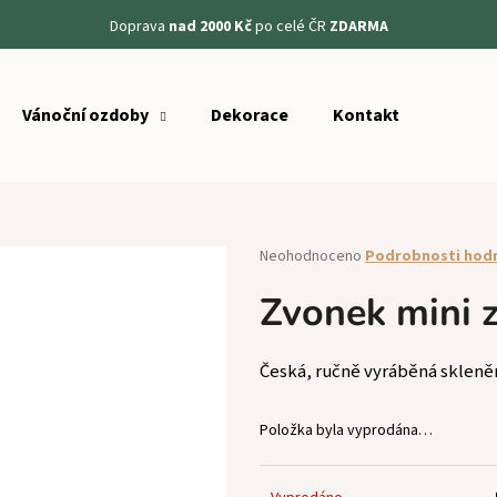
Doprava
nad 2000 Kč
po celé ČR
ZDARMA
Vánoční ozdoby
Dekorace
Kontakt
Co potřebujete najít?
HLEDAT
Průměrné
Neohodnoceno
Podrobnosti hod
hodnocení
produktu
Zvonek mini z
Doporučujeme
je
0,0
z
Česká, ručně vyráběná skleně
5
hvězdiček.
Položka byla vyprodána…