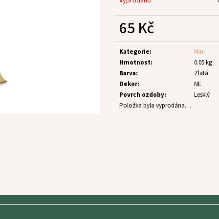
Vyprodáno
65 Kč
Měrná
cena:
Kategorie
:
Mini
Hmotnost
:
0.05 kg
Barva
:
Zlatá
Dekor
:
NE
Povrch ozdoby
:
Lesklý
Položka byla vyprodána…