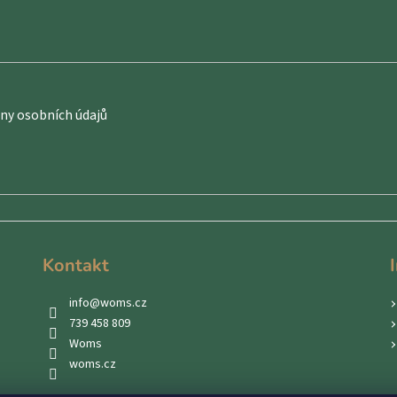
y osobních údajů
Kontakt
info
@
woms.cz
739 458 809
Woms
woms.cz