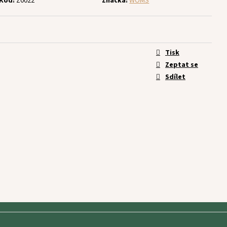
Kód:
Z0022
Značka:
WOMS
Tisk
Zeptat se
Sdílet