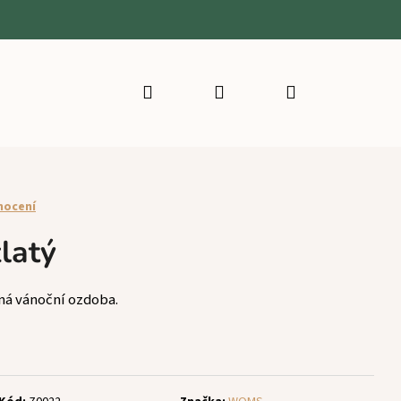
Hledat
Přihlášení
Nákupní
košík
nocení
latý
ná vánoční ozdoba.