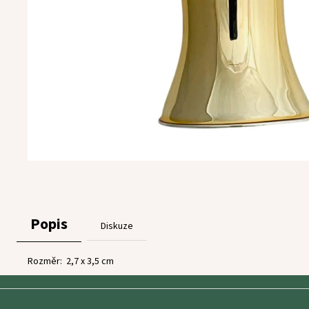
Popis
Diskuze
Rozměr: 2,7 x 3,5 cm
Z