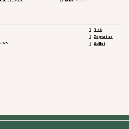
ód:
Z23042/C
Značka:
WOMS
Tisk
Zeptat se
57405
Sdílet