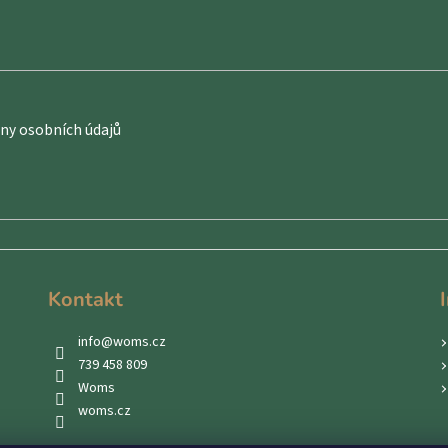
y osobních údajů
Kontakt
info
@
woms.cz
739 458 809
Woms
woms.cz