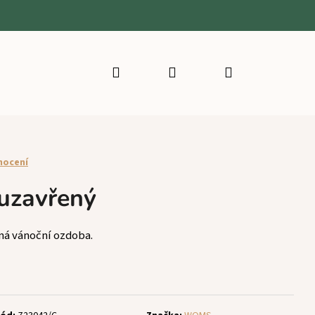
Hledat
Přihlášení
Nákupní
košík
nocení
 uzavřený
ná vánoční ozdoba.