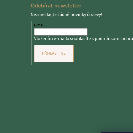
á
Odebírat newsletter
p
Nezmeškejte žádné novinky či slevy!
a
t
E-mail
í
Vložením e-mailu souhlasíte s
podmínkami ochran
PŘIHLÁSIT SE