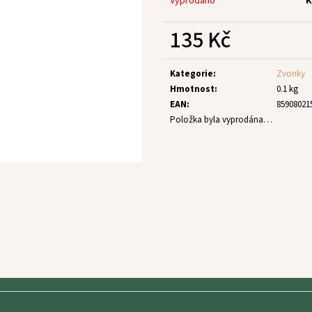
Vyprodáno
K
135 Kč
Měrná
cena:
Kategorie
:
Zvonky
Hmotnost
:
0.1 kg
EAN
:
85908021
Položka byla vyprodána…