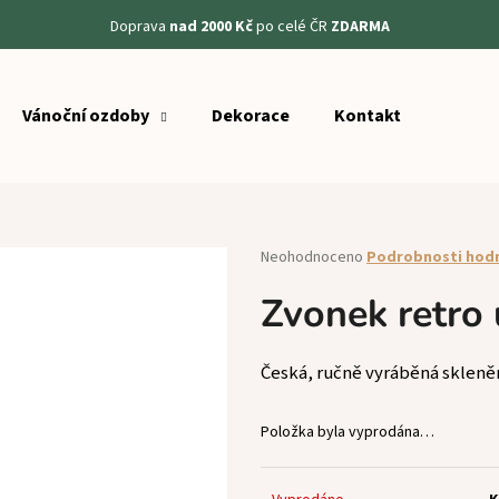
Doprava
nad 2000 Kč
po celé ČR
ZDARMA
Vánoční ozdoby
Dekorace
Kontakt
Co potřebujete najít?
HLEDAT
Průměrné
Neohodnoceno
Podrobnosti hod
hodnocení
produktu
Zvonek retro
Doporučujeme
je
0,0
z
Česká, ručně vyráběná skleně
5
hvězdiček.
Položka byla vyprodána…