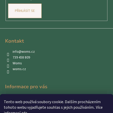
PŘIHLÁSIT SE
Kontakt
info
@
woms.cz
739 458 809
Woms
woms.cz
Informace pro vás
Kontakty
Tento web používá soubory cookie. Dalším procházením
Obchodní podmínky
tohoto webu vyjadřujete souhlas s jejich používáním.. Více
Podmínky ochrany osobních údajů