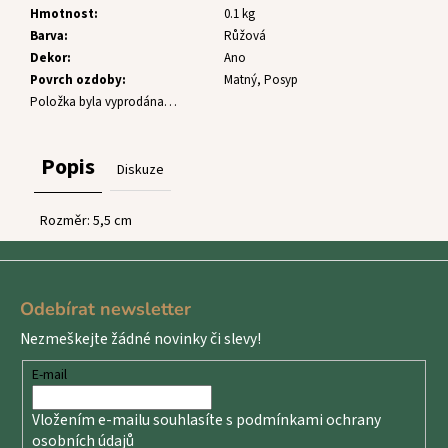
č
Hmotnost
:
0.1 kg
u
Barva
:
Růžová
j
Dekor
:
Ano
e
Povrch ozdoby
:
Matný, Posyp
m
Položka byla vyprodána…
e
Popis
Diskuze
Rozměr: 5,5 cm
Z
á
Odebírat newsletter
p
Nezmeškejte žádné novinky či slevy!
a
t
E-mail
í
Vložením e-mailu souhlasíte s
podmínkami ochrany
osobních údajů