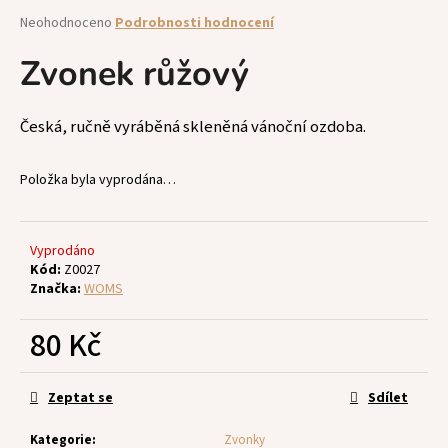
a
Průměrné
Neohodnoceno
Podrobnosti hodnocení
hodnocení
j
produktu
Zvonek růžový
í
je
t
0,0
z
?
Česká, ručně vyráběná skleněná vánoční ozdoba.
5
hvězdiček.
Položka byla vyprodána…
HLEDAT
Vyprodáno
Kód:
Z0027
Značka:
WOMS
D
80 Kč
o
p
Měrná
o
cena:
Zeptat se
Sdílet
r
u
Kategorie
:
Zvonky