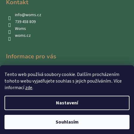
Kontakt
info
@
woms.cz
739 458 809
Woms
woms.cz
Informace pro vás
Kontakty
Tento web používá soubory cookie. Dalším procházením
Obchodní podmínky
tohoto webu vyjadřujete souhlas s jejich používáním.. Více
Podmínky ochrany osobních údajů
informací
zde
.
Nastavení
Vytvořil Shoptet
Souhlasím
Copyright 2026
WOMS
. Všechna práva vyhrazena.