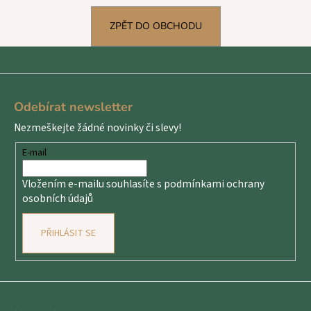
č
u
ZPĚT DO OBCHODU
j
e
m
e
Z
á
Odebírat newsletter
p
Nezmeškejte žádné novinky či slevy!
a
t
E-mail
í
Vložením e-mailu souhlasíte s
podmínkami ochrany
osobních údajů
PŘIHLÁSIT SE