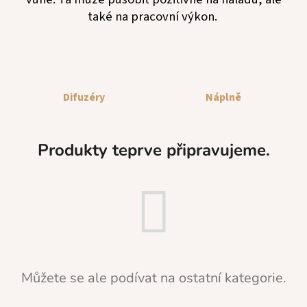
a
také na pracovní výkon.
j
í
t
?
Difuzéry
Náplně
Produkty teprve připravujeme.
HLEDAT
D
o
p
o
Můžete se ale podívat na ostatní kategorie.
r
u