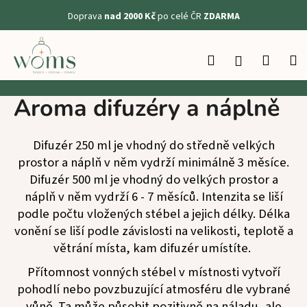
K
Doprava
nad 2000 Kč
po celé ČR
ZDARMA
o
Zpět
Zpět
š
Přejít
na
í
Hledat
Nákup
M
Přihlášení
obsah
C
k
košík
o
Aroma difuzéry a náplně
p
o
t
Difuzér 250 ml je vhodný do středně velkých
ř
prostor a náplň v něm vydrží minimálně 3 měsíce.
Difuzér 500 ml je vhodný do velkých prostor a
e
náplň v něm vydrží 6 - 7 měsíců. Intenzita se liší
b
podle počtu vložených stébel a jejich délky. Délka
u
vonění se liší podle závislosti na velikosti, teplotě a
j
větrání místa, kam difuzér umístíte.
e
t
Přítomnost vonných stébel v místnosti vytvoří
e
pohodlí nebo povzbuzující atmosféru dle vybrané
n
vůně. Ta může působit pozitivně na náladu, ale