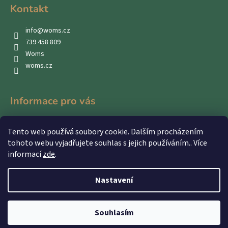
č
Kontakt
u
j
info
@
woms.cz
e
739 458 809
m
Woms
e
woms.cz
Informace pro vás
Kontakty
Tento web používá soubory cookie. Dalším procházením
Obchodní podmínky
tohoto webu vyjadřujete souhlas s jejich používáním.. Více
Podmínky ochrany osobních údajů
informací
zde
.
Nastavení
Vytvořil Shoptet
Souhlasím
Copyright 2026
WOMS
. Všechna práva vyhrazena.