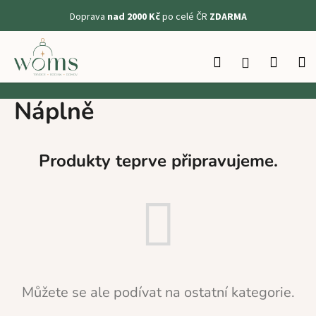
K
Doprava
nad 2000 Kč
po celé ČR
ZDARMA
o
Zpět
Zpět
š
Přejít
na
í
Hledat
Nákup
M
Přihlášení
obsah
C
k
košík
o
Náplně
p
o
t
Produkty teprve připravujeme.
ř
e
b
u
j
e
t
Můžete se ale podívat na ostatní kategorie.
e
n