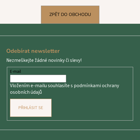
a
j
ZPĚT DO OBCHODU
í
t
Z
?
á
Odebírat newsletter
p
Nezmeškejte žádné novinky či slevy!
a
t
E-mail
HLEDAT
í
Vložením e-mailu souhlasíte s
podmínkami ochrany
osobních údajů
D
o
PŘIHLÁSIT SE
p
o
r
u