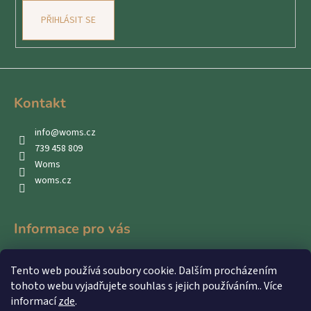
PŘIHLÁSIT SE
Kontakt
info
@
woms.cz
739 458 809
Woms
woms.cz
Informace pro vás
Kontakty
Tento web používá soubory cookie. Dalším procházením
Obchodní podmínky
tohoto webu vyjadřujete souhlas s jejich používáním.. Více
Podmínky ochrany osobních údajů
informací
zde
.