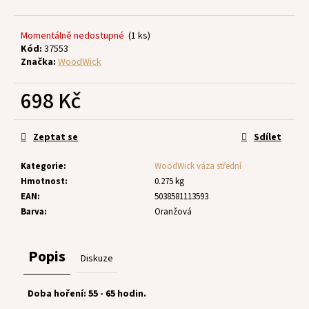
č
u
j
Momentálně nedostupné
(1 ks)
e
Kód:
37553
m
Značka:
WoodWick
e
698 Kč
Měrná
cena:
Zeptat se
Sdílet
Kategorie
:
WoodWick váza střední
Hmotnost
:
0.275 kg
EAN
:
5038581113593
Barva
:
Oranžová
Popis
Diskuze
Doba hoření: 55 - 65 hodin.