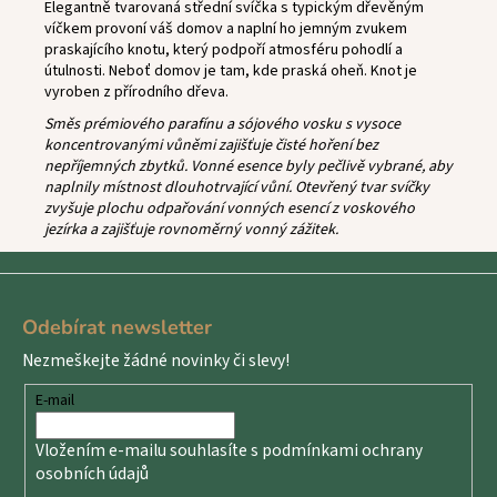
Elegantně tvarovaná střední svíčka s typickým dřevěným
víčkem provoní váš domov a naplní ho jemným zvukem
praskajícího knotu, který podpoří atmosféru pohodlí a
útulnosti. Neboť domov je tam, kde praská oheň. Knot je
vyroben z přírodního dřeva.
Směs prémiového parafínu a sójového vosku s vysoce
koncentrovanými vůněmi zajišťuje čisté hoření bez
nepříjemných zbytků. Vonné esence byly pečlivě vybrané, aby
naplnily místnost dlouhotrvající vůní. Otevřený tvar svíčky
zvyšuje plochu odpařování vonných esencí z voskového
jezírka a zajišťuje rovnoměrný vonný zážitek.
Z
á
Odebírat newsletter
p
Nezmeškejte žádné novinky či slevy!
a
t
E-mail
í
Vložením e-mailu souhlasíte s
podmínkami ochrany
osobních údajů