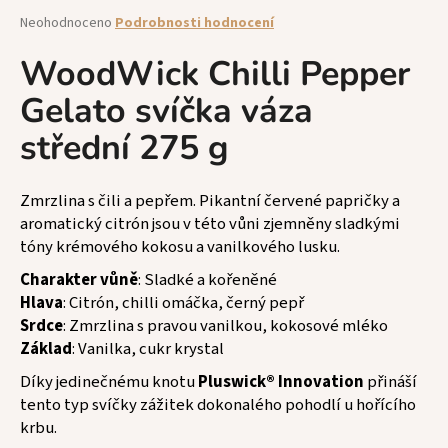
a
Průměrné
Neohodnoceno
Podrobnosti hodnocení
hodnocení
j
produktu
WoodWick Chilli Pepper
í
je
t
Gelato svíčka váza
0,0
z
?
střední 275 g
5
hvězdiček.
Zmrzlina s čili a pepřem. Pikantní červené papričky a
aromatický citrón jsou v této vůni zjemněny sladkými
HLEDAT
tóny krémového kokosu a vanilkového lusku.
Charakter vůně
: Sladké a kořeněné
Hlava
: Citrón, chilli omáčka, černý pepř
D
Srdce
: Zmrzlina s pravou vanilkou, kokosové mléko
o
Základ
: Vanilka, cukr krystal
p
Díky jedinečnému knotu
Pluswick® Innovation
přináší
o
tento typ svíčky zážitek dokonalého pohodlí u hořícího
r
u
krbu.