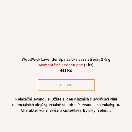
WoodWick Lavender Spa svíčka váza střední 275 g
Momentálně nedostupné
(2 ks)
698 Kč
DETAIL
Relaxační levandule. Užijte si den v lázních s uvolňující vůní
esenciálních olejů speciálně sesbírané levandule a eukalyptu.
Charakter vůně: Svěží a čistéHlava: Bylinky, zeleň,...