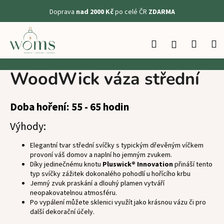
K
Doprava
nad 2000 Kč
po celé ČR
ZDARMA
o
Zpět
Zpět
š
Přejít
na
í
Hledat
Nákup
M
Přihlášení
obsah
C
k
košík
o
WoodWick váza střední
p
o
t
Doba hoření: 55 - 65 hodin
ř
Výhody:
e
b
Elegantní tvar střední svíčky s typickým dřevěným víčkem
provoní váš domov a naplní ho jemným zvukem.
u
Díky jedinečnému knotu
Pluswick® Innovation
přináší tento
j
typ svíčky zážitek dokonalého pohodlí u hořícího krbu
e
Jemný zvuk praskání a dlouhý plamen vytváří
neopakovatelnou atmosféru.
t
Po vypálení můžete sklenici využít jako krásnou vázu či pro
e
další dekorační účely.
n