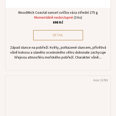
WoodWick Coastal sunset svíčka váza střední 275 g
Momentálně nedostupné
(3 ks)
698 Kč
DETAIL
Západ slunce na pobřeží. Květy, pohlazené sluncem, přívětivá
vůně kokosu a slaného oceánského větru dokonale zachycuje
hřejivou atmosféru mořského pobřeží. Charakter vůně:...
Kód:
31783