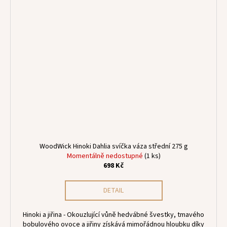
WoodWick Hinoki Dahlia svíčka váza střední 275 g
Momentálně nedostupné
(1 ks)
698 Kč
DETAIL
Hinoki a jiřina - Okouzlující vůně hedvábné švestky, tmavého
bobulového ovoce a jiřiny získává mimořádnou hloubku díky