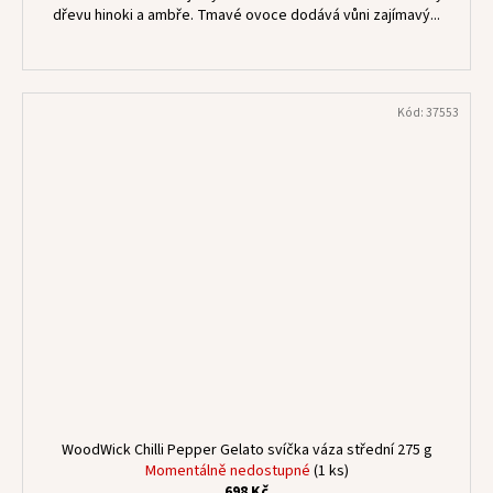
dřevu hinoki a ambře. Tmavé ovoce dodává vůni zajímavý...
Kód:
37553
WoodWick Chilli Pepper Gelato svíčka váza střední 275 g
Momentálně nedostupné
(1 ks)
698 Kč