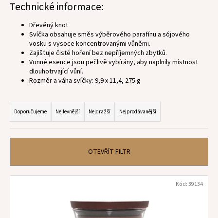
Technické informace:
a
j
Dřevěný knot
Svíčka obsahuje směs výběrového parafínu a sójového
í
vosku s vysoce koncentrovanými vůněmi.
t
Zajišťuje čisté hoření bez nepříjemných zbytků.
?
Vonné esence jsou pečlivě vybírány, aby naplnily místnost
dlouhotrvající vůní.
Rozměr a váha svíčky: 9,9 x 11,4, 275 g
Ř
a
HLEDAT
Doporučujeme
Nejlevnější
Nejdražší
Nejprodávanější
z
e
n
OTEVŘÍT FILTR
D
í
o
p
p
V
Kód:
39134
o
r
ý
r
o
p
u
d