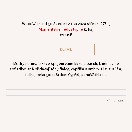
WoodWick Indigo Suede svíčka váza střední 275 g
Momentálně nedostupné
(1 ks)
698 Kč
DETAIL
Modrý semiš. Lákavé spojení vůně kůže a pačuli, k němuž se
sofistikovaně přidávají tóny fialky, cypřiše a ambry. Hlava: Kůže,
fialka, pelargónieSrdce: Cypřiš, semišZáklad:...
Kód:
31859