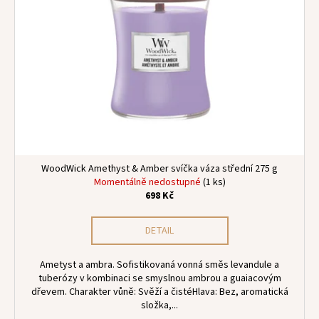
i
č
u
u
s
k
j
p
t
e
r
m
ů
o
e
d
u
k
t
ů
WoodWick Amethyst & Amber svíčka váza střední 275 g
Momentálně nedostupné
(1 ks)
698 Kč
DETAIL
Ametyst a ambra. Sofistikovaná vonná směs levandule a
tuberózy v kombinaci se smyslnou ambrou a guaiacovým
dřevem. Charakter vůně: Svěží a čistéHlava: Bez, aromatická
složka,...