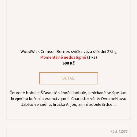
WoodWick Crimson Berries svíčka váza střední 275 g
Momentálně nedostupné
(1 ks)
698 Kč
DETAIL
Červené bobule. Šťavnaté vánoční bobule, smíchané se špetkou
hřejivého koření a esencí z jmelí. Charakter vůně: OvocnéHlava:
Jablko ve sněhu, hruška Anjou, zimní bobuleSrdce:...
Kód:
41077