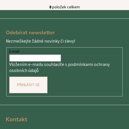
8
položek celkem
O
v
Z
l
á
á
Odebírat newsletter
d
p
a
Nezmeškejte žádné novinky či slevy!
a
c
t
E-mail
í
í
p
Vložením e-mailu souhlasíte s
podmínkami ochrany
r
osobních údajů
v
k
PŘIHLÁSIT SE
y
v
ý
p
i
s
Kontakt
u