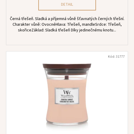
DETAIL
Černá třešeň. Sladká a příjemná vůně šťavnatých černých třešní.
Charakter vůně: OvocnéHlava: Třešeň, mandleSrdce: Třešeň,
skořiceZáklad: Sladká třešeň Díky jedinečnému knotu...
Kód:
31777