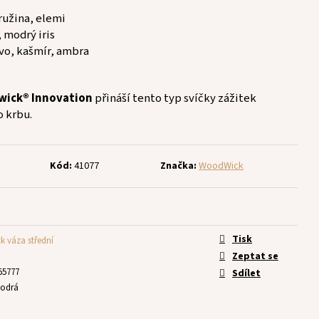
ružina, elemi
, modrý iris
evo, kašmír, ambra
wick® Innovation
přináší tento typ svíčky zážitek
o krbu.
Kód:
41077
Značka:
WoodWick
Tisk
 váza střední
Zeptat se
55777
Sdílet
odrá