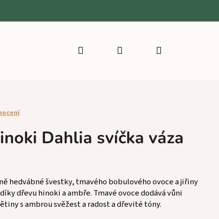
Hledat
Přihlášení
Nákupní
košík
nocení
oki Dahlia svíčka váza
 vůně hedvábné švestky, tmavého bobulového ovoce a jiřiny
íky dřevu hinoki a ambře. Tmavé ovoce dodává vůni
ětiny s ambrou svěžest a radost a dřevité tóny.