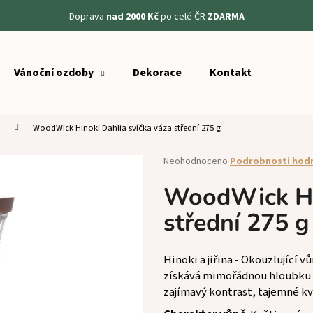
Doprava
nad 2000 Kč
po celé ČR
ZDARMA
Vánoční ozdoby
Dekorace
Kontakt
Co potřebujete najít?
WoodWick Hinoki Dahlia svíčka váza střední 275 g
HLEDAT
Průměrné
Neohodnoceno
Podrobnosti hod
hodnocení
produktu
WoodWick Hin
Doporučujeme
je
střední 275 g
0,0
z
5
hvězdiček.
Hinoki a jiřina - Okouzlující
získává mimořádnou hloubku d
zajímavý kontrast, tajemné kv