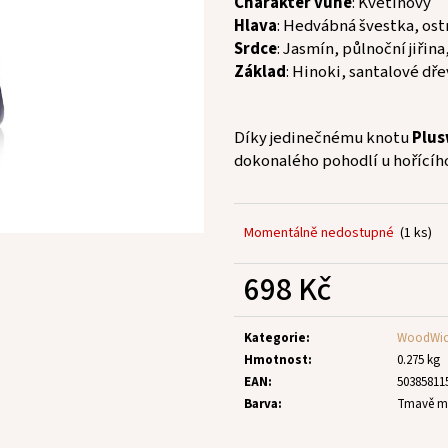
Charakter vůně
: Květinový
Hlava
: Hedvábná švestka, ost
Srdce
: Jasmín, půlnoční jiřina
Základ
: Hinoki, santalové dř
Díky jedinečnému knotu
Plus
dokonalého pohodlí u hořícíh
Momentálně nedostupné
(1 ks)
698 Kč
Měrná
cena:
Kategorie
:
WoodWick
Hmotnost
:
0.275 kg
EAN
:
50385811
Barva
:
Tmavě m