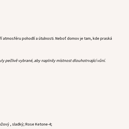
í atmosféru pohodlí a útulnosti. Neboť domov je tam, kde praská
 pečlivě vybrané, aby naplnily místnost dlouhotrvající vůní.
nžový , sladký; Rose Ketone-4;