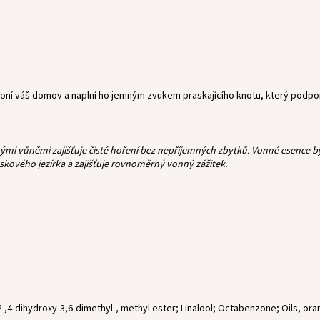
ní váš domov a naplní ho jemným zvukem praskajícího knotu, který podpoř
 vůněmi zajišťuje čisté hoření bez nepříjemných zbytků. Vonné esence byly
skového jezírka a zajišťuje rovnoměrný vonný zážitek.
,4-dihydroxy-3,6-dimethyl-, methyl ester; Linalool; Octabenzone; Oils, ora