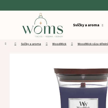
K
o
Zpět
Zpět
š
Přejít
do
do
na
í
obsah
Svíčky a aroma
obchodu
obchodu
k
Domů
Svíčky a aroma
WoodWick
WoodWick váza střední