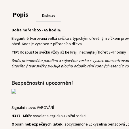
Popis
Diskuze
Doba hoření: 55 - 65 hodin.
Elegantně tvarovaná velká svíčka s typickým dřevěným víčkem provo
oheň. Knot je vyroben z přírodního dřeva.
TIP:
Rozpusťte svíčku vždy až ke kraji, nechejte jí hořet 3-4 hodiny
Směs prémiového parafínu a sójového vosku s vysoce koncentrovanými
Otevřený tvar svíčky zvyšuje plochu odpařování vonných esencí z vo
Bezpečnostní upozornění
Signální slovo: VAROVÁNÍ
H317
- Může vyvolat alergickou kožní reakci.
Obsah nebezpečných látek:
socyclemone E; kyselina benzoová , 2 