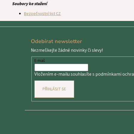
Soubory ke stažení
Bezpečnostní list CZ
Z
á
Odebírat newsletter
p
Nezmeškejte žádné novinky či slevy!
a
t
E-mail
í
Vložením e-mailu souhlasíte s
podmínkami ochran
PŘIHLÁSIT SE