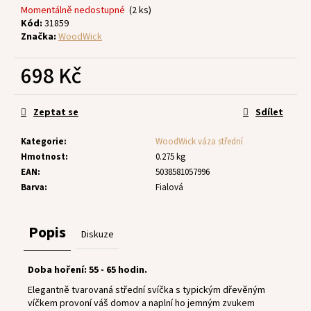
č
Momentálně nedostupné
(2 ks)
u
Kód:
31859
j
Značka:
WoodWick
e
m
698 Kč
e
Měrná
cena:
Zeptat se
Sdílet
Kategorie
:
WoodWick váza střední
Hmotnost
:
0.275 kg
EAN
:
5038581057996
Barva
:
Fialová
Popis
Diskuze
Doba hoření: 55 - 65 hodin.
Elegantně tvarovaná střední svíčka s typickým dřevěným
víčkem provoní váš domov a naplní ho jemným zvukem