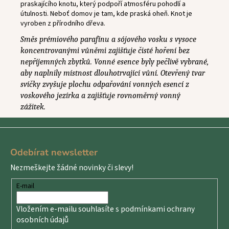
praskajícího knotu, který podpoří atmosféru pohodlí a
útulnosti. Neboť domov je tam, kde praská oheň. Knot je
vyroben z přírodního dřeva.
Směs prémiového parafínu a sójového vosku s vysoce
koncentrovanými vůněmi zajišťuje čisté hoření bez
nepříjemných zbytků. Vonné esence byly pečlivě vybrané,
aby naplnily místnost dlouhotrvající vůní. Otevřený tvar
svíčky zvyšuje plochu odpařování vonných esencí z
voskového jezírka a zajišťuje rovnoměrný vonný
zážitek.
Z
á
Odebírat newsletter
p
Nezmeškejte žádné novinky či slevy!
a
t
E-mail
í
Vložením e-mailu souhlasíte s
podmínkami ochrany
osobních údajů