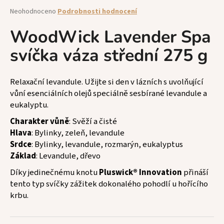
a
Průměrné
Neohodnoceno
Podrobnosti hodnocení
hodnocení
j
produktu
WoodWick Lavender Spa
í
je
t
svíčka váza střední 275 g
0,0
z
?
5
hvězdiček.
Relaxační levandule. Užijte si den v lázních s uvolňující
vůní esenciálních olejů speciálně sesbírané levandule a
eukalyptu.
HLEDAT
Charakter vůně
: Svěží a čisté
Hlava
: Bylinky, zeleň, levandule
Srdce
: Bylinky, levandule, rozmarýn, eukalyptus
Základ
: Levandule, dřevo
D
o
Díky jedinečnému knotu
Pluswick® Innovation
přináší
p
tento typ svíčky zážitek dokonalého pohodlí u hořícího
o
krbu.
r
u