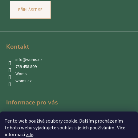
PŘIHLÁSIT SE
Kontakt
info
@
woms.cz
739 458 809
Woms
woms.cz
Informace pro vás
Kontakty
Tento web používá soubory cookie. Dalším procházením
Obchodní podmínky
tohoto webu vyjadřujete souhlas s jejich používáním.. Více
Podmínky ochrany osobních údajů
informací
zde
.