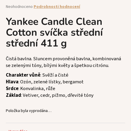
a
Průměrné
Neohodnoceno
Podrobnosti hodnocení
hodnocení
j
produktu
Yankee Candle Clean
í
je
t
Cotton svíčka střední
0,0
z
?
střední 411 g
5
hvězdiček.
Čistá bavlna. Sluncem provoněná bavlna, kombinovaná
se zelenými tóny, bílými květy a špetkou citrónu.
HLEDAT
Charakter vůně
: Svěží a čisté
Hlava
: Ozón, zelené lístky, bergamot
Srdce
: Konvalinka, růže
D
Základ
: Vetiver, cedr, pižmo, dřevité tóny
o
p
Položka byla vyprodána…
o
r
u