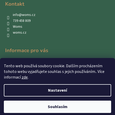
Kontakt
info
@
woms.cz
739 458 809
Woms
woms.cz
Informace pro vás
Kontakty
Tento web používá soubory cookie. Dalším procházením
Obchodní podmínky
tohoto webu vyjadřujete souhlas s jejich používáním.. Více
Podmínky ochrany osobních údajů
informací
zde
.
Nastavení
Vytvořil Shoptet
Souhlasím
Copyright 2026
WOMS
. Všechna práva vyhrazena.