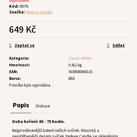
č
Vyprodáno
Kód:
9076
u
Značka:
Yankee Candle
j
e
649 Kč
m
e
Měrná
cena:
Zeptat se
Sdílet
Kategorie
:
Classic střední
Hmotnost
:
0.411 kg
EAN
:
5038580000115
Barva
:
Bílá
Položka byla vyprodána…
Popis
Diskuze
Doba hoření: 65 - 75 hodin.
Nejprodávanější balení našich svíček. Klasický a
nejoblíbenější design svíček Yankee Candle se skleněným