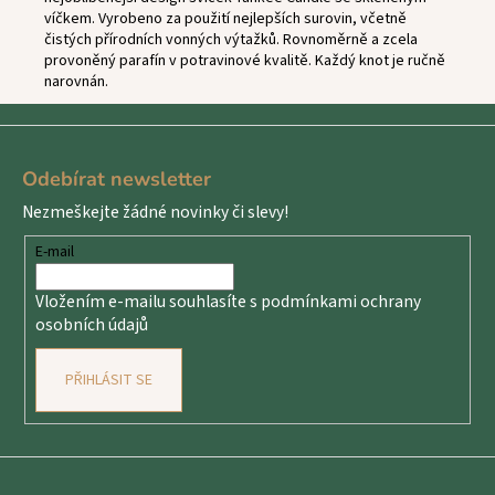
víčkem. Vyrobeno za použití nejlepších surovin, včetně
čistých přírodních vonných výtažků. Rovnoměrně a zcela
provoněný parafín v potravinové kvalitě. Každý knot je ručně
narovnán.
Z
á
Odebírat newsletter
p
Nezmeškejte žádné novinky či slevy!
a
t
E-mail
í
Vložením e-mailu souhlasíte s
podmínkami ochrany
osobních údajů
PŘIHLÁSIT SE