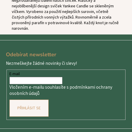
Nejprodávanější balení našich svíček. Klasický a
nejoblíbenější design svíček Yankee Candle se skleněným
víčkem. Vyrobeno za použití nejlepších surovin, včetně
čistých přírodních vonných výtažků. Rovnoměrně a zcela
provoněný parafín v potravinové kvalitě. Každý knot je ručně
narovnán.
Z
á
Odebírat newsletter
p
Nezmeškejte žádné novinky či slevy!
a
t
E-mail
í
Vložením e-mailu souhlasíte s
podmínkami ochrany
osobních údajů
PŘIHLÁSIT SE