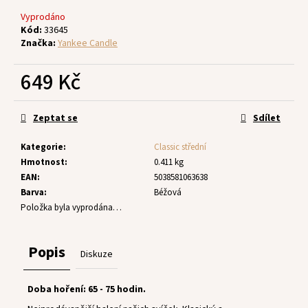
č
u
Vyprodáno
j
Kód:
33645
Značka:
Yankee Candle
e
m
649 Kč
e
Měrná
cena:
Zeptat se
Sdílet
Kategorie
:
Classic střední
Hmotnost
:
0.411 kg
EAN
:
5038581063638
Barva
:
Béžová
Položka byla vyprodána…
Popis
Diskuze
Doba hoření: 65 - 75 hodin.