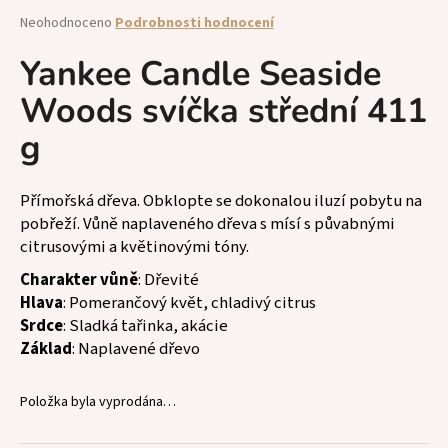
a
Průměrné
Neohodnoceno
Podrobnosti hodnocení
hodnocení
j
produktu
Yankee Candle Seaside
í
je
t
Woods svíčka střední 411
0,0
z
?
g
5
hvězdiček.
Přímořská dřeva. Obklopte se dokonalou iluzí pobytu na
pobřeží. Vůně naplaveného dřeva s mísí s půvabnými
HLEDAT
citrusovými a květinovými tóny.
Charakter vůně
: Dřevité
Hlava
: Pomerančový květ, chladivý citrus
D
Srdce
: Sladká tařinka, akácie
o
Základ
: Naplavené dřevo
p
o
Položka byla vyprodána…
r
u