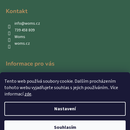
Kontakt
info
@
woms.cz
739 458 809
Woms
woms.cz
Informace pro vás
Kontakty
Tento web používá soubory cookie. Dalším procházením
Obchodní podmínky
tohoto webu vyjadřujete souhlas s jejich používáním.. Více
Podmínky ochrany osobních údajů
informací
zde
.
Nastavení
Vytvořil Shoptet
Souhlasím
Copyright 2026
WOMS
. Všechna práva vyhrazena.